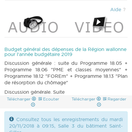
4quater (2018-2019) (PDF)
|
BUDGET 1200 n1
annexe 4quinquies (2018-2019) (PDF)
|
Aide
BUDGET 1200 n1 annexe 4sexies (2018-2019)
(PDF)
|
BUDGET 1201 n1 annexe 4 (2018-2019)
(PDF)
|
BUDGET 1201 n1 annexe 4bis (2018-
2019) (PDF)
|
BUDGET 1201 n1 annexe 4ter
(2018-2019) (PDF)
|
BUDGET 1201 n1 annexe
4quater (2018-2019) (PDF)
|
BUDGET 1201 n1
Budget général des dépenses de la Région wallonne
annexe 4quinquies (2018-2019) (PDF)
|
pour l'année budgétaire 2019
BUDGET 1201 n1 annexe 4sexies (2018-2019)
Discussion générale : suite du Programme 18.05 +
(PDF)
|
BUDGET 1200 n1 annexe 9ter (2018-
Programme 18.06 "PME et classes moyennes" +
2019) (PDF)
|
BUDGET 1201 n1 annexe 9ter
Programme 18.12 "FOREm" + Programme 18.13 "Plan
(2018-2019) (PDF)
|
BUDGET 1200 n2 (2018-
de résorption du chômage"
2019) (PDF)
|
BUDGET 1201 n2 (2018-2019)
Discussion générale. Suite
(PDF)
|
BT 050 (2018-2019) (PDF)
|
CRAC
37 (2018-2019) (PDF)
|
BUDGET 1201 n5
Télécharger
Ecouter
Télécharger
Regarder
annexe 4 à 4sexies et 9ter (partim) (2018-2019)
(PDF)
|
CRIC 37 (2018-2019) (PDF)
|
Consultez tous les enregistrements du mardi
20/11/2018 à 09:15, Salle 3 du bâtiment Saint-