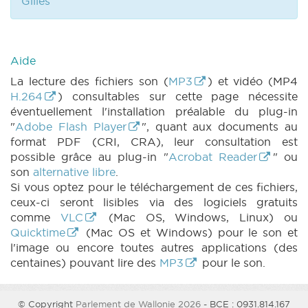
Gilles
Aide
La lecture des fichiers son (
MP3
) et vidéo (MP4
H.264
) consultables sur cette page nécessite
éventuellement l'installation préalable du plug-in
"
Adobe Flash Player
", quant aux documents au
format PDF (CRI, CRA), leur consultation est
possible grâce au plug-in "
Acrobat Reader
" ou
son
alternative libre
.
Si vous optez pour le téléchargement de ces fichiers,
ceux-ci seront lisibles via des logiciels gratuits
comme
VLC
(Mac OS, Windows, Linux) ou
Quicktime
(Mac OS et Windows) pour le son et
l'image ou encore toutes autres applications (des
centaines) pouvant lire des
MP3
pour le son.
© Copyright
Parlement de Wallonie 2026
- BCE : 0931.814.167