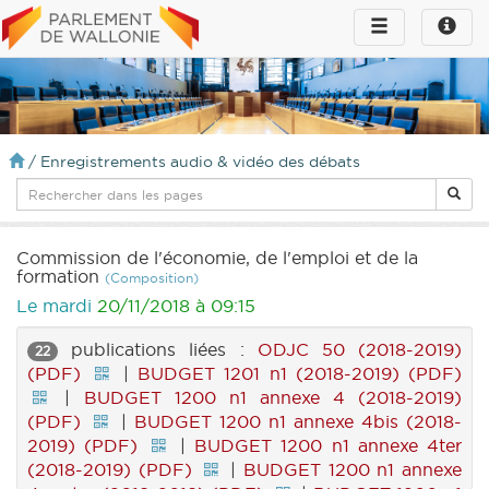
Toggle
Toggle
navigation
naviga
infos
/
Enregistrements audio & vidéo des débats
Commission de l'économie, de l'emploi et de la
formation
(Composition)
Le mardi
20/11/2018 à 09:15
publications liées :
ODJC 50 (2018-2019)
22
(PDF)
|
BUDGET 1201 n1 (2018-2019) (PDF)
|
BUDGET 1200 n1 annexe 4 (2018-2019)
(PDF)
|
BUDGET 1200 n1 annexe 4bis (2018-
2019) (PDF)
|
BUDGET 1200 n1 annexe 4ter
(2018-2019) (PDF)
|
BUDGET 1200 n1 annexe