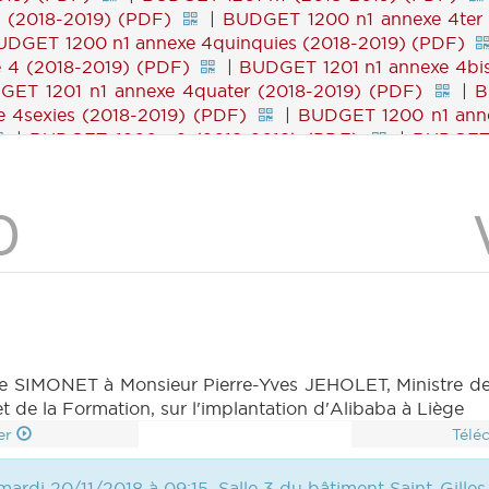
 (2018-2019) (PDF)
|
BUDGET 1200 n1 annexe 4ter 
UDGET 1200 n1 annexe 4quinquies (2018-2019) (PDF)
 4 (2018-2019) (PDF)
|
BUDGET 1201 n1 annexe 4bi
GET 1201 n1 annexe 4quater (2018-2019) (PDF)
|
B
 4sexies (2018-2019) (PDF)
|
BUDGET 1200 n1 anne
|
BUDGET 1200 n2 (2018-2019) (PDF)
|
BUDGET 
019) (PDF)
|
BUDGET 1201 n5 annexe 4 à 4sexies et 9
SIMONET à Monsieur Pierre-Yves JEHOLET, Ministre de l'
t de la Formation, sur l'implantation d'Alibaba à Liège
er
Télé
ardi 20/11/2018 à 09:15, Salle 3 du bâtiment Saint-Gilles