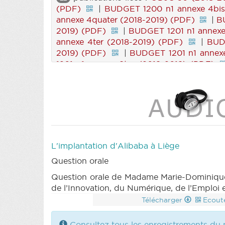
(PDF)
|
BUDGET 1200 n1 annexe 4bis
annexe 4quater (2018-2019) (PDF)
|
B
2019) (PDF)
|
BUDGET 1201 n1 annexe
annexe 4ter (2018-2019) (PDF)
|
BUD
2019) (PDF)
|
BUDGET 1201 n1 annexe
1201 n1 annexe 9ter (2018-2019) (PDF)
(2018-2019) (PDF)
|
CRAC 37 (2018-2
37 (2018-2019) (PDF)
|
L'implantation d'Alibaba à Liège
Question orale
Question orale de Madame Marie-Dominique 
de l’Innovation, du Numérique, de l’Emploi e
Télécharger
Ecout
Consultez tous les enregistrements du m