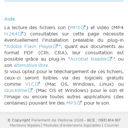
|
DECRET 1300 n2 (2018-2019) (PDF)
|
DECRET 1300 n3 (2018-2019) (PDF)
|
DECRET 1300 n4 (2018-2019) (PDF)
|
Aide
PARCHEMIN 1300 (2018-2019) (PDF)
|
DECRET 1325 n1 (2018-2019) (PDF)
|
DECRET
La lecture des fichiers son (
MP3
) et vidéo (MP4
1325 n2 (2018-2019) (PDF)
|
DECRET 1325 n3
H.264
) consultables sur cette page nécessite
(2018-2019) (PDF)
|
DECRET 1325 n4 (2018-
éventuellement l'installation préalable du plug-in
2019) (PDF)
|
DECRET 1325 n5 (2018-2019)
"
Adobe Flash Player
", quant aux documents au
(PDF)
|
DECRET 1325 n6 (2018-2019) (PDF)
format PDF (CRI, CRA), leur consultation est
|
DECRET 1326 n1 (2018-2019) (PDF)
|
possible grâce au plug-in "
Acrobat Reader
" ou
DECRET 1326 n2 (2018-2019) (PDF)
|
son
alternative libre
.
DECRET 1326 n3 (2018-2019) (PDF)
|
Si vous optez pour le téléchargement de ces fichiers,
DECRET 1326 n4 (2018-2019) (PDF)
|
ceux-ci seront lisibles via des logiciels gratuits
DECRET 1326 n5 (2018-2019) (PDF)
|
comme
VLC
(Mac OS, Windows, Linux) ou
DECRET 1326 n6 (2018-2019) (PDF)
|
Quicktime
(Mac OS et Windows) pour le son et
DECRET 1340 n1 (2018-2019) (PDF)
|
l'image ou encore toutes autres applications (des
DECRET 1340 n2 (2018-2019) (PDF)
|
centaines) pouvant lire des
MP3
pour le son.
DECRET 1340 n3 (2018-2019) (PDF)
|
PARCHEMIN 1340 (2018-2019) (PDF)
|
DECRET 1341 n1 (2018-2019) (PDF)
|
DECRET
© Copyright
Parlement de Wallonie 2026
- BCE : 0931.814.167
Mentions légales
|
Modules d'extensions logicielles
|
Courriel
1341 n2 (2018-2019) (PDF)
|
DECRET 1341 n3