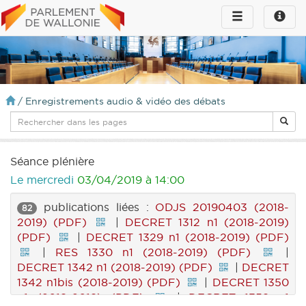
Toggle
Toggle
navigation
naviga
infos
/
Enregistrements audio & vidéo des débats
Séance plénière
Le mercredi
03/04/2019 à 14:00
publications liées :
ODJS 20190403 (2018-
82
2019) (PDF)
|
DECRET 1312 n1 (2018-2019)
(PDF)
|
DECRET 1329 n1 (2018-2019) (PDF)
|
RES 1330 n1 (2018-2019) (PDF)
|
DECRET 1342 n1 (2018-2019) (PDF)
|
DECRET
1342 n1bis (2018-2019) (PDF)
|
DECRET 1350
n1 (2018-2019) (PDF)
|
DECRET 1359 n1