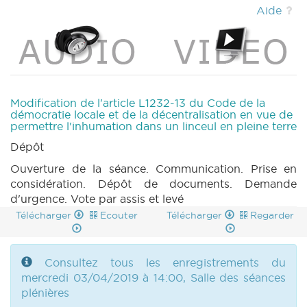
(2018-2019) (PDF)
|
DECRET 1372 n1 (2018-
Aide
2019) (PDF)
|
DECRET 1373 n1 (2018-2019)
(PDF)
|
DECRET 1374 n1 (2018-2019) (PDF)
|
DECRET 1278 n1 (2018-2019) (PDF)
|
DECRET 1278 n2 (2018-2019) (PDF)
|
DECRET 1278 n3 (2018-2019) (PDF)
|
PARCHEMIN 1278 (2018-2019) (PDF)
|
Modification de l'article L1232-13 du Code de la
DECRET 1279 n1 (2018-2019) (PDF)
|
DECRET
démocratie locale et de la décentralisation en vue de
permettre l'inhumation dans un linceul en pleine terre
1279 n1bis (2018-2019) (PDF)
|
DECRET 1279
n2 (2018-2019) (PDF)
|
DECRET 1279 n3
Dépôt
(2018-2019) (PDF)
|
PARCHEMIN 1279 (2018-
Ouverture de la séance. Communication. Prise en
2019) (PDF)
|
DECRET 1280 n1 (2018-2019)
considération. Dépôt de documents. Demande
(PDF)
|
DECRET 1280 n2 (2018-2019) (PDF)
d'urgence. Vote par assis et levé
|
DECRET 1280 n3 (2018-2019) (PDF)
|
Télécharger
Ecouter
Télécharger
Regarder
PARCHEMIN 1280 (2018-2019) (PDF)
|
DECRET 1299 n1 (2018-2019) (PDF)
|
DECRET
1299 n2 (2018-2019) (PDF)
|
DECRET 1299 n3
(2018-2019) (PDF)
Consultez tous les enregistrements du
|
DECRET 1299 n4 (2018-
2019) (PDF)
mercredi 03/04/2019 à 14:00, Salle des séances
|
PARCHEMIN 1299 (2018-2019)
(PDF)
plénières
|
DECRET 1300 n1 (2018-2019) (PDF)