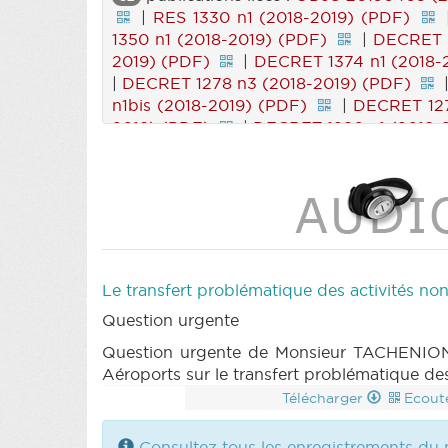
|
RES 1330 n1 (2018-2019) (PDF)
1350 n1 (2018-2019) (PDF)
|
DECRET 1
2019) (PDF)
|
DECRET 1374 n1 (2018-
|
DECRET 1278 n3 (2018-2019) (PDF)
n1bis (2018-2019) (PDF)
|
DECRET 127
2019) (PDF)
|
DECRET 1280 n1 (2018-
|
PARCHEMIN 1280 (2018-2019) (PDF)
n3 (2018-2019) (PDF)
|
DECRET 1299
2019) (PDF)
|
DECRET 1300 n2 (2018
|
PARCHEMIN 1300 (2018-2019) (PDF
1325 n3 (2018-2019) (PDF)
|
DECRET 1
2019) (PDF)
|
DECRET 1326 n1 (2018-
|
DECRET 1326 n4 (2018-2019) (PDF)
Le transfert problématique des activités no
n1 (2018-2019) (PDF)
|
DECRET 1340 
Question urgente
2019) (PDF)
|
DECRET 1341 n1 (2018-2
PARCHEMIN 1341 (2018-2019) (PDF)
Question urgente de Monsieur TACHENION 
n3 (2018-2019) (PDF)
|
DECRET 1259 n
Aéroports sur le transfert problématique des
(PDF)
|
DECRET 1259 n7 (2018-2019
Télécharger
Ecout
PARCHEMIN 1259 (2018-2019) (PDF)
(PDF)
|
RES 253 n4 (2014-2015) (PDF
Consultez tous les enregistrements du 