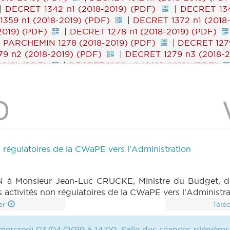
|
DECRET 1342 n1 (2018-2019) (PDF)
|
DECRET 134
359 n1 (2018-2019) (PDF)
|
DECRET 1372 n1 (2018
2019) (PDF)
|
DECRET 1278 n1 (2018-2019) (PDF)
|
PARCHEMIN 1278 (2018-2019) (PDF)
|
DECRET 1279
9 n2 (2018-2019) (PDF)
|
DECRET 1279 n3 (2018-2
2019) (PDF)
|
DECRET 1280 n2 (2018-2019) (PDF)
|
DECRET 1299 n1 (2018-2019) (PDF)
|
DECRET 1299
 n4 (2018-2019) (PDF)
|
PARCHEMIN 1299 (2018-2
-2019) (PDF)
|
DECRET 1300 n3 (2018-2019) (PDF)
)
|
DECRET 1325 n1 (2018-2019) (PDF)
|
DECRET 
325 n4 (2018-2019) (PDF)
|
DECRET 1325 n5 (2018
2019) (PDF)
|
DECRET 1326 n2 (2018-2019) (PDF)
|
DECRET 1326 n5 (2018-2019) (PDF)
|
DECRET 1326
n régulatoires de la CWaPE vers l'Administration
n2 (2018-2019) (PDF)
|
DECRET 1340 n3 (2018-20
019) (PDF)
|
DECRET 1341 n2 (2018-2019) (PDF)
|
DECRET 1259 n1 (2018-2019) (PDF)
|
DECRET 1259 
à Monsieur Jean-Luc CRUCKE, Ministre du Budget, des 
4 (2018-2019) (PDF)
|
DECRET 1259 n5 (2018-2019
 activités non régulatoires de la CWaPE vers l'Administra
) (PDF)
|
DECRET 1259 n8 (2018-2019) (PDF)
|
er
Télé
|
RES 253 n1 (2014-2015) (PDF)
|
RES 253 n2 (2014-
)
|
RES 253 n5 (2014-2015) (PDF)
|
RES 1100 n1 
mercredi 03/04/2019 à 14:00, Salle des séances plénières