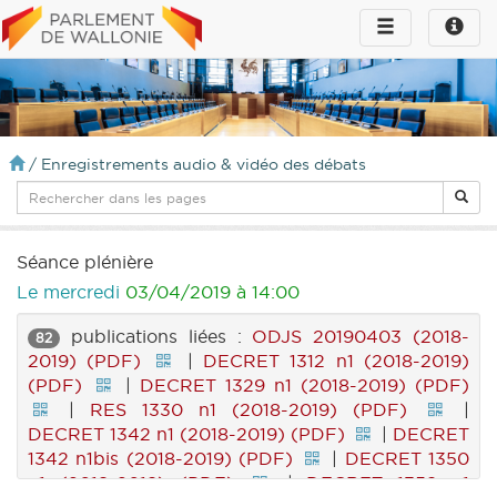
Toggle
Toggle
navigation
naviga
infos
/
Enregistrements audio & vidéo des débats
Séance plénière
Le mercredi
03/04/2019 à 14:00
publications liées :
ODJS 20190403 (2018-
82
2019) (PDF)
|
DECRET 1312 n1 (2018-2019)
(PDF)
|
DECRET 1329 n1 (2018-2019) (PDF)
|
RES 1330 n1 (2018-2019) (PDF)
|
DECRET 1342 n1 (2018-2019) (PDF)
|
DECRET
1342 n1bis (2018-2019) (PDF)
|
DECRET 1350
n1 (2018-2019) (PDF)
|
DECRET 1359 n1