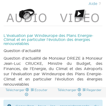
(2018-2019) (PDF)
|
DECRET 1372 n1 (2018-
Aide
2019) (PDF)
|
DECRET 1373 n1 (2018-2019)
(PDF)
|
DECRET 1374 n1 (2018-2019) (PDF)
|
DECRET 1278 n1 (2018-2019) (PDF)
|
DECRET 1278 n2 (2018-2019) (PDF)
|
DECRET 1278 n3 (2018-2019) (PDF)
|
PARCHEMIN 1278 (2018-2019) (PDF)
|
L'évaluation par Windeurope des Plans Energie-
DECRET 1279 n1 (2018-2019) (PDF)
|
DECRET
Climat et en particulier l'évolution des énergies
renouvelables
1279 n1bis (2018-2019) (PDF)
|
DECRET 1279
n2 (2018-2019) (PDF)
|
DECRET 1279 n3
Question d'actualité
(2018-2019) (PDF)
|
PARCHEMIN 1279 (2018-
Question d'actualité de Monsieur DREZE à Monsieur
2019) (PDF)
|
DECRET 1280 n1 (2018-2019)
Jean-Luc CRUCKE, Ministre du Budget, des
(PDF)
|
DECRET 1280 n2 (2018-2019) (PDF)
Finances, de l'Energie, du Climat et des Aéroports
|
DECRET 1280 n3 (2018-2019) (PDF)
|
sur l'évaluation par Windeurope des Plans Energie-
PARCHEMIN 1280 (2018-2019) (PDF)
|
Climat et en particulier l'évolution des énergies
DECRET 1299 n1 (2018-2019) (PDF)
|
DECRET
renouvelables
1299 n2 (2018-2019) (PDF)
|
DECRET 1299 n3
Télécharger
Ecouter
Télécharger
Regarder
(2018-2019) (PDF)
|
DECRET 1299 n4 (2018-
2019) (PDF)
|
PARCHEMIN 1299 (2018-2019)
(PDF)
|
DECRET 1300 n1 (2018-2019) (PDF)