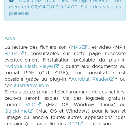
|
Consultez tous les enregistrements du
DECRET 1300 n2 (2018-2019) (PDF)
|
DECRET 1300 n3 (2018-2019) (PDF)
mercredi 03/04/2019 à 14:00, Salle des séances
|
DECRET 1300 n4 (2018-2019) (PDF)
plénières
|
PARCHEMIN 1300 (2018-2019) (PDF)
|
DECRET 1325 n1 (2018-2019) (PDF)
|
DECRET
1325 n2 (2018-2019) (PDF)
|
DECRET 1325 n3
Aide
(2018-2019) (PDF)
|
DECRET 1325 n4 (2018-
2019) (PDF)
|
DECRET 1325 n5 (2018-2019)
La lecture des fichiers son (
MP3
) et vidéo (MP4
(PDF)
|
DECRET 1325 n6 (2018-2019) (PDF)
H.264
) consultables sur cette page nécessite
|
DECRET 1326 n1 (2018-2019) (PDF)
|
éventuellement l'installation préalable du plug-in
DECRET 1326 n2 (2018-2019) (PDF)
|
"
Adobe Flash Player
", quant aux documents au
DECRET 1326 n3 (2018-2019) (PDF)
|
format PDF (CRI, CRA), leur consultation est
DECRET 1326 n4 (2018-2019) (PDF)
|
possible grâce au plug-in "
Acrobat Reader
" ou
DECRET 1326 n5 (2018-2019) (PDF)
|
son
alternative libre
.
DECRET 1326 n6 (2018-2019) (PDF)
|
Si vous optez pour le téléchargement de ces fichiers,
DECRET 1340 n1 (2018-2019) (PDF)
|
ceux-ci seront lisibles via des logiciels gratuits
DECRET 1340 n2 (2018-2019) (PDF)
|
comme
VLC
(Mac OS, Windows, Linux) ou
DECRET 1340 n3 (2018-2019) (PDF)
|
Quicktime
(Mac OS et Windows) pour le son et
PARCHEMIN 1340 (2018-2019) (PDF)
|
l'image ou encore toutes autres applications (des
DECRET 1341 n1 (2018-2019) (PDF)
|
DECRET
centaines) pouvant lire des
MP3
pour le son.
1341 n2 (2018-2019) (PDF)
|
DECRET 1341 n3