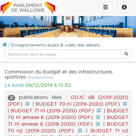
Toggle
Toggle
navigation
naviga
infos
/
Enregistrements audio & vidéo des débats
Commission du budget et des infrastructures
sportives
(Composition)
Le lundi
09/12/2019 à 13:30
publications liées :
ODJC 68 (2019-2020)
21
(PDF)
|
BUDGET 70 n1 (2019-2020) (PDF)
|
BUDGET 71 n1 (2019-2020) (PDF)
|
BUDGET
70 n1 annexe 6 (2019-2020) (PDF)
|
BUDGET
71 n1 annexe 6 (2019-2020) (PDF)
|
BUDGET
70 n2 (2019-2020) (PDF)
|
BUDGET 71 n2