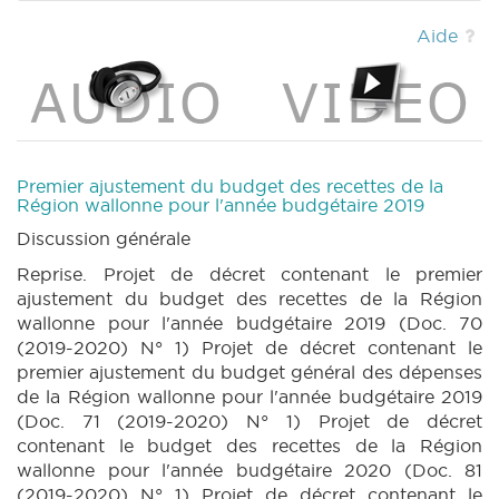
(2019-2020) (PDF)
|
BUDGET 71 n7 annexe 6
(2019-2020) (PDF)
|
BUDGET 81 n1 (2019-
Aide
2020) (PDF)
|
BUDGET 82 n1 (2019-2020)
(PDF)
|
BUDGET 82 n1bis (2019-2020) (PDF)
|
BUDGET 81 n1 annexe 6 (2019-2020) (PDF)
|
BUDGET 81 n1 annexe 6bis (2019-2020)
(PDF)
|
BUDGET 82 n1 annexe 6 (2019-2020)
(PDF)
|
BUDGET 82 n1 annexe 6bis (2019-
Premier ajustement du budget des recettes de la
2020) (PDF)
|
BUDGET 81 n2 (2019-2020)
Région wallonne pour l'année budgétaire 2019
(PDF)
|
BUDGET 82 n2 (2019-2020) (PDF)
Discussion générale
|
BUDGET 82 n3 annexe 6 et 6bis (2019-2020)
Reprise. Projet de décret contenant le premier
(PDF)
|
BT 68 (2019-2020) (PDF)
|
CRAC
ajustement du budget des recettes de la Région
45 (2019-2020) (PDF)
|
CRIC 45 (2019-2020)
wallonne pour l'année budgétaire 2019 (Doc. 70
(PDF)
|
(2019-2020) N° 1) Projet de décret contenant le
premier ajustement du budget général des dépenses
de la Région wallonne pour l'année budgétaire 2019
(Doc. 71 (2019-2020) N° 1) Projet de décret
contenant le budget des recettes de la Région
wallonne pour l'année budgétaire 2020 (Doc. 81
(2019-2020) N° 1) Projet de décret contenant le