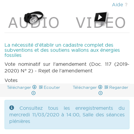
2020) (PDF)
|
MOTION 117 n1 (2019-2020)
Aide
(PDF)
|
MOTION 117 n2 (2019-2020) (PDF)
|
MOTION 118 n1 (2019-2020) (PDF)
|
MOTION 118 n2 (2019-2020) (PDF)
|
MOTION
118 n3 (2019-2020) (PDF)
|
MOTION 118 n4
(2019-2020) (PDF)
|
CRA 17 (2019-2020)
(PDF)
|
CRI 17 (2019-2020) (PDF)
|
La nécessité d'établir un cadastre complet des
COMMU 20200311 (2019-2020) (PDF)
|
QA 13
subventions et des soutiens wallons aux énergies
fossiles
(2019-2020) (PDF)
|
Vote nominatif sur l'amendement (Doc. 117 (2019-
2020) N° 2) - Rejet de l'amendement
Votes
Télécharger
Ecouter
Télécharger
Regarder
Consultez tous les enregistrements du
mercredi 11/03/2020 à 14:00, Salle des séances
plénières