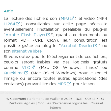
Aide
La lecture des fichiers son (
MP3
) et vidéo (MP4
H.264
) consultables sur cette page nécessite
éventuellement l'installation préalable du plug-in
"
Adobe Flash Player
", quant aux documents au
format PDF (CRI, CRA), leur consultation est
possible grâce au plug-in "
Acrobat Reader
" ou
son
alternative libre
.
Si vous optez pour le téléchargement de ces fichiers,
ceux-ci seront lisibles via des logiciels gratuits
comme
VLC
(Mac OS, Windows, Linux) ou
Quicktime
(Mac OS et Windows) pour le son et
l'image ou encore toutes autres applications (des
centaines) pouvant lire des
MP3
pour le son.
© Copyright
Parlement de Wallonie 2026
- BCE : 0931.814.167
Mentions légales
|
Modules d'extensions logicielles
|
Courriel
interne