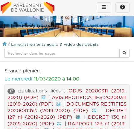
Toggle
Toggle
navigation
naviga
infos
/
Enregistrements audio & vidéo des débats
Séance plénière
Le mercredi
11/03/2020 à 14:00
publications liées :
ODJS 20200311 (2019-
17
2020) (PDF)
|
AVIS RECTIFICATIFS 20200311
(2019-2020) (PDF)
|
DOCUMENTS RECTIFIES
20200311bis (2019-2020) (PDF)
|
DECRET
127 n1 (2019-2020) (PDF)
|
DECRET 130 n1
(2019-2020) (PDF)
|
RAPPORT 123 n1 (2019-
2020) (PDF)
|
RAPPORT 123 n1bis (2019-