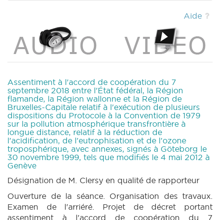
2020) (PDF)
|
DECRET 184 n1 (2019-2020)
(PDF)
|
DECRET 180 n2 (2019-2020) (PDF)
Aide
|
DECRET 181 n3 (2019-2020) (PDF)
|
DECRET 179 n3 (2019-2020) (PDF)
|
DECRET
178 n2 (2019-2020) (PDF)
|
CRAC 148 (2019-
2020) (PDF)
|
MOTION 215 n1 (2019-2020)
(PDF)
|
MOTION 214 n1 (2019-2020) (PDF)
|
MOTION 213 n1 (2019-2020) (PDF)
|
Assentiment à l'accord de coopération du 7
CRIC 148 (2019-2020) (PDF)
|
BT 207 (2019-
septembre 2018 entre l'État fédéral, la Région
flamande, la Région wallonne et la Région de
2020) (PDF)
|
MOTION 212 n1 (2019-2020)
Bruxelles-Capitale relatif à l'exécution de plusieurs
(PDF)
|
dispositions du Protocole à la Convention de 1979
sur la pollution atmosphérique transfrontière à
longue distance, relatif à la réduction de
l'acidification, de l'eutrophisation et de l'ozone
troposphérique, avec annexes, signés à Göteborg le
30 novembre 1999, tels que modifiés le 4 mai 2012 à
Genève
Désignation de M. Clersy en qualité de rapporteur
Ouverture de la séance. Organisation des travaux.
Examen de l'arriéré. Projet de décret portant
assentiment à l'accord de coopération du 7