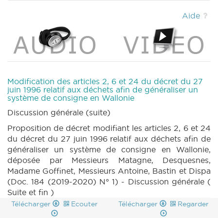
2020) (PDF)
|
DECRET 184 n1 (2019-2020)
(PDF)
|
DECRET 180 n2 (2019-2020) (PDF)
Aide
|
DECRET 181 n3 (2019-2020) (PDF)
|
DECRET 179 n3 (2019-2020) (PDF)
|
DECRET
178 n2 (2019-2020) (PDF)
|
CRAC 148 (2019-
2020) (PDF)
|
MOTION 215 n1 (2019-2020)
(PDF)
|
MOTION 214 n1 (2019-2020) (PDF)
|
MOTION 213 n1 (2019-2020) (PDF)
|
Modification des articles 2, 6 et 24 du décret du 27
CRIC 148 (2019-2020) (PDF)
|
BT 207 (2019-
juin 1996 relatif aux déchets afin de généraliser un
système de consigne en Wallonie
2020) (PDF)
|
MOTION 212 n1 (2019-2020)
(PDF)
|
Discussion générale (suite)
Proposition de décret modifiant les articles 2, 6 et 24
du décret du 27 juin 1996 relatif aux déchets afin de
généraliser un système de consigne en Wallonie,
déposée par Messieurs Matagne, Desquesnes,
Madame Goffinet, Messieurs Antoine, Bastin et Dispa
(Doc. 184 (2019-2020) N° 1) - Discussion générale (
Suite et fin )
Télécharger
Ecouter
Télécharger
Regarder