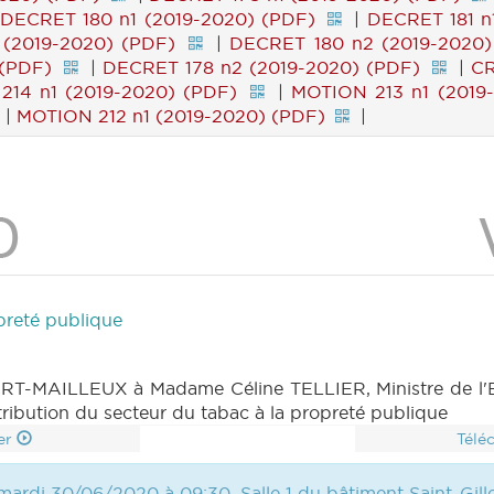
DECRET 180 n1 (2019-2020) (PDF)
|
DECRET 181 n
 (2019-2020) (PDF)
|
DECRET 180 n2 (2019-2020)
 (PDF)
|
DECRET 178 n2 (2019-2020) (PDF)
|
CR
214 n1 (2019-2020) (PDF)
|
MOTION 213 n1 (2019
|
MOTION 212 n1 (2019-2020) (PDF)
|
opreté publique
T-MAILLEUX à Madame Céline TELLIER, Ministre de l'Env
ntribution du secteur du tabac à la propreté publique
er
Télé
mardi 30/06/2020 à 09:30, Salle 1 du bâtiment Saint-Gill