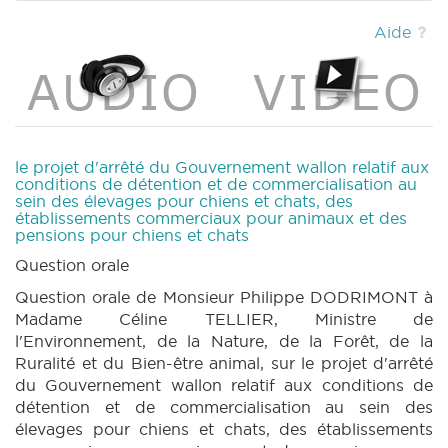
2020) (PDF)
|
DECRET 184 n1 (2019-2020)
(PDF)
|
DECRET 180 n2 (2019-2020) (PDF)
Aide
|
DECRET 181 n3 (2019-2020) (PDF)
|
DECRET 179 n3 (2019-2020) (PDF)
|
DECRET
178 n2 (2019-2020) (PDF)
|
CRAC 148 (2019-
2020) (PDF)
|
MOTION 215 n1 (2019-2020)
(PDF)
|
MOTION 214 n1 (2019-2020) (PDF)
|
MOTION 213 n1 (2019-2020) (PDF)
|
le projet d'arrêté du Gouvernement wallon relatif aux
CRIC 148 (2019-2020) (PDF)
|
BT 207 (2019-
conditions de détention et de commercialisation au
sein des élevages pour chiens et chats, des
2020) (PDF)
|
MOTION 212 n1 (2019-2020)
établissements commerciaux pour animaux et des
(PDF)
|
pensions pour chiens et chats
Question orale
Question orale de Monsieur Philippe DODRIMONT à
Madame Céline TELLIER, Ministre de
l'Environnement, de la Nature, de la Forêt, de la
Ruralité et du Bien-être animal, sur le projet d'arrêté
du Gouvernement wallon relatif aux conditions de
détention et de commercialisation au sein des
élevages pour chiens et chats, des établissements