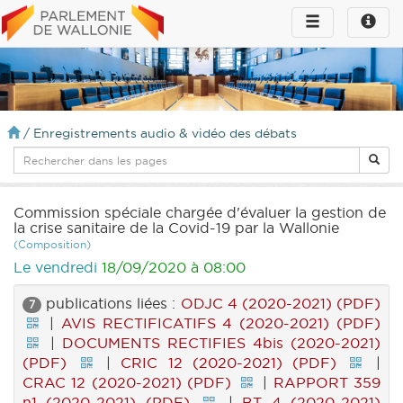
Toggle
Toggle
navigation
naviga
infos
/
Enregistrements audio & vidéo des débats
Commission spéciale chargée d'évaluer la gestion de
la crise sanitaire de la Covid-19 par la Wallonie
(Composition)
Le vendredi
18/09/2020 à 08:00
publications liées :
ODJC 4 (2020-2021) (PDF)
7
|
AVIS RECTIFICATIFS 4 (2020-2021) (PDF)
|
DOCUMENTS RECTIFIES 4bis (2020-2021)
(PDF)
|
CRIC 12 (2020-2021) (PDF)
|
CRAC 12 (2020-2021) (PDF)
|
RAPPORT 359
n1 (2020-2021) (PDF)
|
BT 4 (2020-2021)