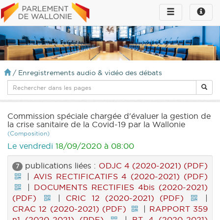
Toggle
Toggle
navigation
naviga
infos
/
Enregistrements audio & vidéo des débats
Commission spéciale chargée d'évaluer la gestion de
la crise sanitaire de la Covid-19 par la Wallonie
(Composition)
Le vendredi
18/09/2020 à 08:00
publications liées :
ODJC 4 (2020-2021) (PDF)
7
|
AVIS RECTIFICATIFS 4 (2020-2021) (PDF)
|
DOCUMENTS RECTIFIES 4bis (2020-2021)
(PDF)
|
CRIC 12 (2020-2021) (PDF)
|
CRAC 12 (2020-2021) (PDF)
|
RAPPORT 359
n1 (2020-2021) (PDF)
|
BT 4 (2020-2021)