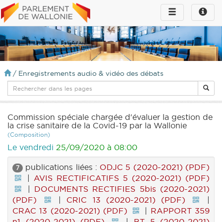
Toggle
Toggle
navigation
naviga
infos
/
Enregistrements audio & vidéo des débats
Commission spéciale chargée d'évaluer la gestion de
la crise sanitaire de la Covid-19 par la Wallonie
(Composition)
Le vendredi
25/09/2020 à 08:00
publications liées :
ODJC 5 (2020-2021) (PDF)
7
|
AVIS RECTIFICATIFS 5 (2020-2021) (PDF)
|
DOCUMENTS RECTIFIES 5bis (2020-2021)
(PDF)
|
CRIC 13 (2020-2021) (PDF)
|
CRAC 13 (2020-2021) (PDF)
|
RAPPORT 359
n1 (2020-2021) (PDF)
|
BT 5 (2020-2021)