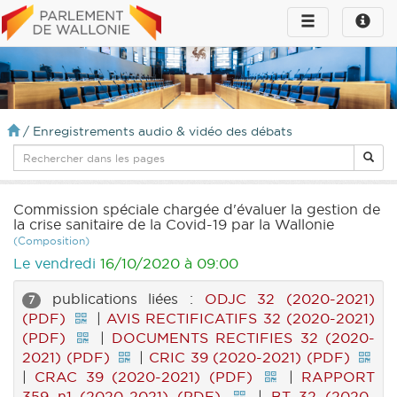
Toggle
Toggle
navigation
naviga
infos
/
Enregistrements audio & vidéo des débats
Commission spéciale chargée d'évaluer la gestion de
la crise sanitaire de la Covid-19 par la Wallonie
(Composition)
Le vendredi
16/10/2020 à 09:00
publications liées :
ODJC 32 (2020-2021)
7
(PDF)
|
AVIS RECTIFICATIFS 32 (2020-2021)
(PDF)
|
DOCUMENTS RECTIFIES 32 (2020-
2021) (PDF)
|
CRIC 39 (2020-2021) (PDF)
|
CRAC 39 (2020-2021) (PDF)
|
RAPPORT
359 n1 (2020-2021) (PDF)
|
BT 32 (2020-