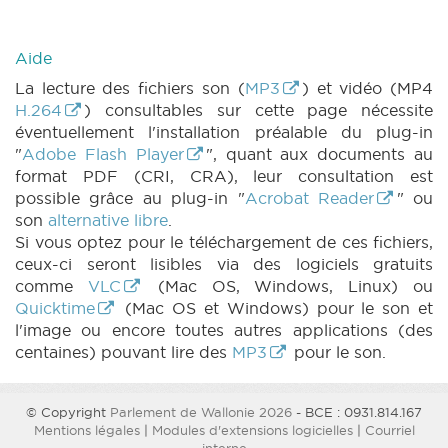
Aide
La lecture des fichiers son (
MP3
) et vidéo (MP4
H.264
) consultables sur cette page nécessite
éventuellement l'installation préalable du plug-in
"
Adobe Flash Player
", quant aux documents au
format PDF (CRI, CRA), leur consultation est
possible grâce au plug-in "
Acrobat Reader
" ou
son
alternative libre
.
Si vous optez pour le téléchargement de ces fichiers,
ceux-ci seront lisibles via des logiciels gratuits
comme
VLC
(Mac OS, Windows, Linux) ou
Quicktime
(Mac OS et Windows) pour le son et
l'image ou encore toutes autres applications (des
centaines) pouvant lire des
MP3
pour le son.
© Copyright
Parlement de Wallonie 2026
- BCE : 0931.814.167
Mentions légales
|
Modules d'extensions logicielles
|
Courriel