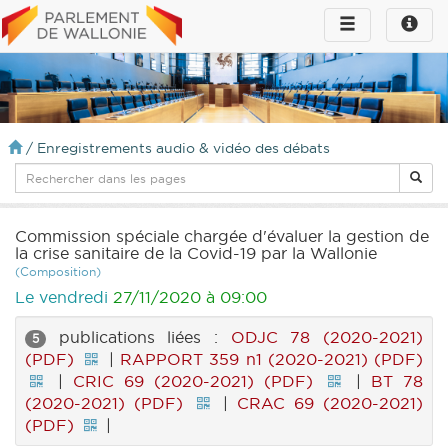
Toggle
Toggle
navigation
naviga
infos
/
Enregistrements audio & vidéo des débats
Commission spéciale chargée d'évaluer la gestion de
la crise sanitaire de la Covid-19 par la Wallonie
(Composition)
Le vendredi
27/11/2020 à 09:00
publications liées :
ODJC 78 (2020-2021)
5
(PDF)
|
RAPPORT 359 n1 (2020-2021) (PDF)
|
CRIC 69 (2020-2021) (PDF)
|
BT 78
(2020-2021) (PDF)
|
CRAC 69 (2020-2021)
(PDF)
|