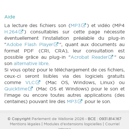
Aide
La lecture des fichiers son (
MP3
) et vidéo (MP4
H.264
) consultables sur cette page nécessite
éventuellement l'installation préalable du plug-in
"
Adobe Flash Player
", quant aux documents au
format PDF (CRI, CRA), leur consultation est
possible grâce au plug-in "
Acrobat Reader
" ou
son
alternative libre
.
Si vous optez pour le téléchargement de ces fichiers,
ceux-ci seront lisibles via des logiciels gratuits
comme
VLC
(Mac OS, Windows, Linux) ou
Quicktime
(Mac OS et Windows) pour le son et
l'image ou encore toutes autres applications (des
centaines) pouvant lire des
MP3
pour le son.
© Copyright
Parlement de Wallonie 2026
- BCE : 0931.814.167
Mentions légales
|
Modules d'extensions logicielles
|
Courriel