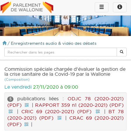
Toggle
Toggle
navigation
naviga
infos
/
Enregistrements audio & vidéo des débats
Commission spéciale chargée d'évaluer la gestion de
la crise sanitaire de la Covid-19 par la Wallonie
(Composition)
Le vendredi
27/11/2020 à 09:00
publications liées :
ODJC 78 (2020-2021)
5
(PDF)
|
RAPPORT 359 n1 (2020-2021) (PDF)
|
CRIC 69 (2020-2021) (PDF)
|
BT 78
(2020-2021) (PDF)
|
CRAC 69 (2020-2021)
(PDF)
|