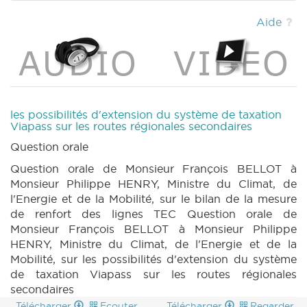
|
DECRET 284 n1 (2020-2021) (PDF)
|
DECRET 284 n2 (2020-2021) (PDF)
|
Aide
DECRET 284 n3 (2020-2021) (PDF)
|
CRAC
70 (2020-2021) (PDF)
|
DECRET 333 n3
(2020-2021) (PDF)
|
CRIC 70 (2020-2021)
(PDF)
|
PETITION 370 n1 (2020-2021) (PDF)
|
BT 80 (2020-2021) (PDF)
|
DECRET 284
n4bis (2020-2021) (PDF)
|
DECRET 284 n4
les possibilités d'extension du système de taxation
(2020-2021) (PDF)
|
Viapass sur les routes régionales secondaires
Question orale
Question orale de Monsieur François BELLOT à
Monsieur Philippe HENRY, Ministre du Climat, de
l'Energie et de la Mobilité, sur le bilan de la mesure
de renfort des lignes TEC Question orale de
Monsieur François BELLOT à Monsieur Philippe
HENRY, Ministre du Climat, de l'Energie et de la
Mobilité, sur les possibilités d'extension du système
de taxation Viapass sur les routes régionales
secondaires
Télécharger
Ecouter
Télécharger
Regarder