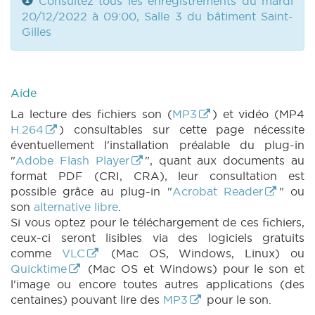
Consultez tous les enregistrements du mardi
20/12/2022 à 09:00, Salle 3 du bâtiment Saint-
Gilles
Aide
La lecture des fichiers son (
MP3
) et vidéo (MP4
H.264
) consultables sur cette page nécessite
éventuellement l'installation préalable du plug-in
"
Adobe Flash Player
", quant aux documents au
format PDF (CRI, CRA), leur consultation est
possible grâce au plug-in "
Acrobat Reader
" ou
son
alternative libre
.
Si vous optez pour le téléchargement de ces fichiers,
ceux-ci seront lisibles via des logiciels gratuits
comme
VLC
(Mac OS, Windows, Linux) ou
Quicktime
(Mac OS et Windows) pour le son et
l'image ou encore toutes autres applications (des
centaines) pouvant lire des
MP3
pour le son.