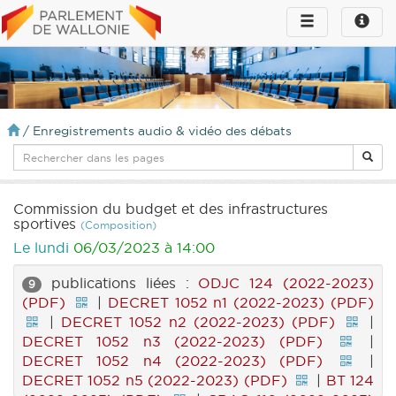
Toggle
Toggle
navigation
naviga
infos
/
Enregistrements audio & vidéo des débats
Commission du budget et des infrastructures
sportives
(Composition)
Le lundi
06/03/2023 à 14:00
publications liées :
ODJC 124 (2022-2023)
9
(PDF)
|
DECRET 1052 n1 (2022-2023) (PDF)
|
DECRET 1052 n2 (2022-2023) (PDF)
|
DECRET 1052 n3 (2022-2023) (PDF)
|
DECRET 1052 n4 (2022-2023) (PDF)
|
DECRET 1052 n5 (2022-2023) (PDF)
|
BT 124