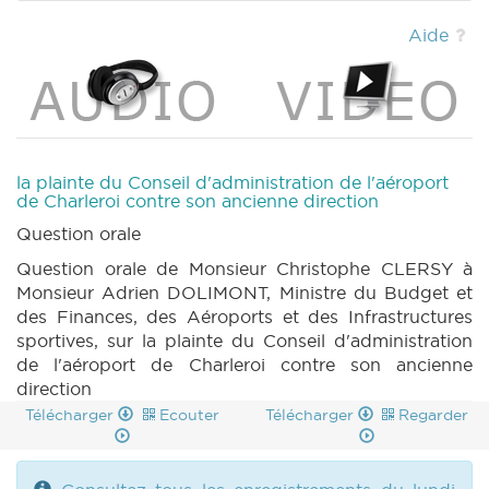
(2022-2023) (PDF)
|
CRAC 110 (2022-2023)
(PDF)
|
CRIC 110 (2022-2023) (PDF)
|
Aide
la plainte du Conseil d'administration de l'aéroport
de Charleroi contre son ancienne direction
Question orale
Question orale de Monsieur Christophe CLERSY à
Monsieur Adrien DOLIMONT, Ministre du Budget et
des Finances, des Aéroports et des Infrastructures
sportives, sur la plainte du Conseil d'administration
de l'aéroport de Charleroi contre son ancienne
direction
Télécharger
Ecouter
Télécharger
Regarder