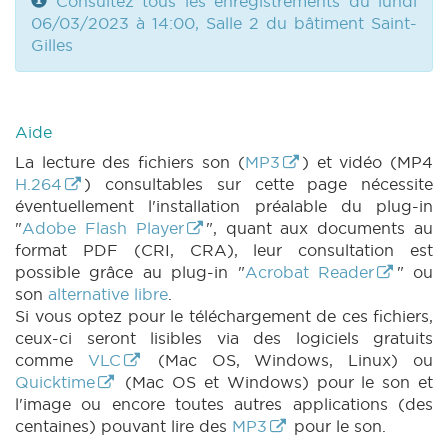
Consultez tous les enregistrements du lundi
06/03/2023 à 14:00, Salle 2 du bâtiment Saint-
Gilles
Aide
La lecture des fichiers son (
MP3
) et vidéo (MP4
H.264
) consultables sur cette page nécessite
éventuellement l'installation préalable du plug-in
"
Adobe Flash Player
", quant aux documents au
format PDF (CRI, CRA), leur consultation est
possible grâce au plug-in "
Acrobat Reader
" ou
son
alternative libre
.
Si vous optez pour le téléchargement de ces fichiers,
ceux-ci seront lisibles via des logiciels gratuits
comme
VLC
(Mac OS, Windows, Linux) ou
Quicktime
(Mac OS et Windows) pour le son et
l'image ou encore toutes autres applications (des
centaines) pouvant lire des
MP3
pour le son.