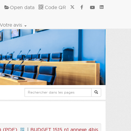
Open data
Code QR
Votre avis
) (PDF)
|
BUDGET 1515 n1 annexe 4bis