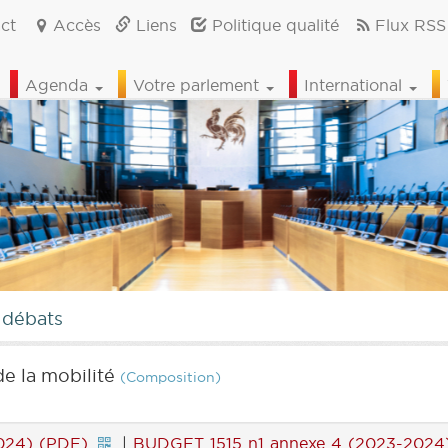
ct
Accès
Liens
Politique qualité
Flux RSS
Agenda
Votre parlement
International
 débats
de la mobilité
(Composition)
024) (PDF)
|
BUDGET 1515 n1 annexe 4 (2023-2024