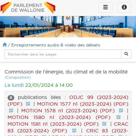
Toggle
Toggle
navigation
naviga
infos
/
Enregistrements audio & vidéo des débats
Commission de l'énergie, du climat et de la mobilité
(Composition)
Le lundi
22/01/2024 à 14:00
publications liées :
ODJC 99 (2023-2024)
8
(PDF)
|
MOTION 1577 n1 (2023-2024) (PDF)
|
MOTION 1578 n1 (2023-2024) (PDF)
|
MOTION 1580 n1 (2023-2024) (PDF)
|
MOTION 1581 n1 (2023-2024) (PDF)
|
CRAC
83 (2023-2024) (PDF)
|
CRIC 83 (2023-