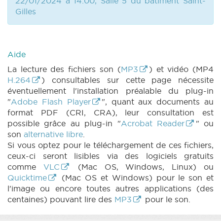
22/01/2024 à 14:00, Salle 5 du bâtiment Saint-
Gilles
Aide
La lecture des fichiers son (
MP3
) et vidéo (MP4
H.264
) consultables sur cette page nécessite
éventuellement l'installation préalable du plug-in
"
Adobe Flash Player
", quant aux documents au
format PDF (CRI, CRA), leur consultation est
possible grâce au plug-in "
Acrobat Reader
" ou
son
alternative libre
.
Si vous optez pour le téléchargement de ces fichiers,
ceux-ci seront lisibles via des logiciels gratuits
comme
VLC
(Mac OS, Windows, Linux) ou
Quicktime
(Mac OS et Windows) pour le son et
l'image ou encore toutes autres applications (des
centaines) pouvant lire des
MP3
pour le son.