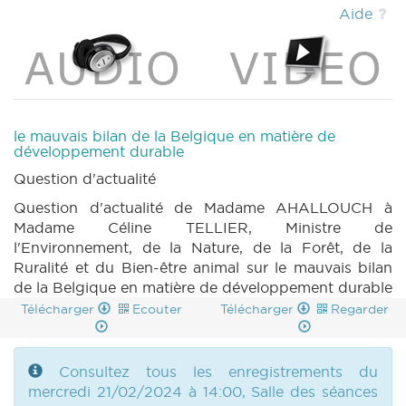
DECRET 1571 n3 (2023-2024) (PDF)
|
Aide
DECRET 1571 n4 (2023-2024) (PDF)
|
DECRET 1571 n5 (2023-2024) (PDF)
|
DECRET 1571 n6 (2023-2024) (PDF)
|
DECRET 1571 n7 (2023-2024) (PDF)
|
DECRET 1571 n8 (2023-2024) (PDF)
|
DECRET 1571 n9 (2023-2024) (PDF)
|
le mauvais bilan de la Belgique en matière de
PARCHEMIN 1571 (2023-2024) (PDF)
|
développement durable
REGLEMENT 1622 n1 (2023-2024) (PDF)
|
Question d'actualité
ROI 1627 n1 (2023-2024) (PDF)
|
ACCORD
Question d'actualité de Madame AHALLOUCH à
1621 n1 (2023-2024) (PDF)
|
MOTION 1612 n1
Madame Céline TELLIER, Ministre de
(2023-2024) (PDF)
|
MOTION 1613 n1 (2023-
l'Environnement, de la Nature, de la Forêt, de la
2024) (PDF)
|
MOTION 1613 n2 (2023-2024)
Ruralité et du Bien-être animal sur le mauvais bilan
(PDF)
|
MOTION 1614 n1 (2023-2024) (PDF)
de la Belgique en matière de développement durable
|
MOTION 1615 n1 (2023-2024) (PDF)
|
MOTION 1615 n2 (2023-2024) (PDF)
|
Télécharger
Ecouter
Télécharger
Regarder
MOTION 1617 n1 (2023-2024) (PDF)
|
MOTION 1617 n2 (2023-2024) (PDF)
|
MOTION 1618 n1 (2023-2024) (PDF)
|
Consultez tous les enregistrements du
MOTION 1618 n2 (2023-2024) (PDF)
|
mercredi 21/02/2024 à 14:00, Salle des séances