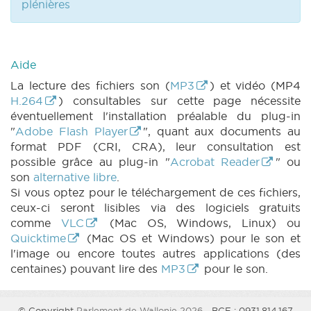
MOTION 1619 n1 (2023-2024) (PDF)
|
plénières
MOTION 1620 n1 (2023-2024) (PDF)
|
MOTION 1620 n2 (2023-2024) (PDF)
|
MOTION 1623 n1 (2023-2024) (PDF)
|
MOTION 1623 n2 (2023-2024) (PDF)
|
Aide
MOTION 1624 n1 (2023-2024) (PDF)
|
La lecture des fichiers son (
MP3
) et vidéo (MP4
MOTION 1624 n2 (2023-2024) (PDF)
|
H.264
) consultables sur cette page nécessite
MOTION 1625 n1 (2023-2024) (PDF)
|
éventuellement l'installation préalable du plug-in
MOTION 1626 n1 (2023-2024) (PDF)
|
"
Adobe Flash Player
", quant aux documents au
MOTION 1626 n2 (2023-2024) (PDF)
|
QA 12
format PDF (CRI, CRA), leur consultation est
(2023-2024) (PDF)
|
QU 12 (2023-2024)
possible grâce au plug-in "
Acrobat Reader
" ou
(PDF)
|
COMMU 20240221 (2023-2024)
son
alternative libre
.
(PDF)
|
CRI 12 (2023-2024) (PDF)
|
CRA
Si vous optez pour le téléchargement de ces fichiers,
12 (2023-2024) (PDF)
|
ceux-ci seront lisibles via des logiciels gratuits
comme
VLC
(Mac OS, Windows, Linux) ou
Quicktime
(Mac OS et Windows) pour le son et
l'image ou encore toutes autres applications (des
centaines) pouvant lire des
MP3
pour le son.
© Copyright
Parlement de Wallonie 2026
- BCE : 0931.814.167