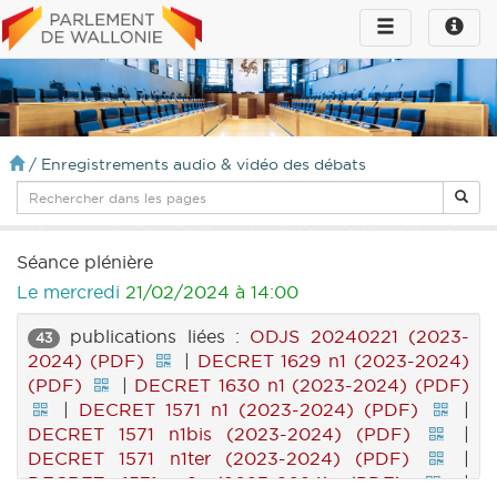
Toggle
Toggle
navigation
naviga
infos
/
Enregistrements audio & vidéo des débats
Séance plénière
Le mercredi
21/02/2024 à 14:00
publications liées :
ODJS 20240221 (2023-
43
2024) (PDF)
|
DECRET 1629 n1 (2023-2024)
(PDF)
|
DECRET 1630 n1 (2023-2024) (PDF)
|
DECRET 1571 n1 (2023-2024) (PDF)
|
DECRET 1571 n1bis (2023-2024) (PDF)
|
DECRET 1571 n1ter (2023-2024) (PDF)
|
DECRET 1571 n2 (2023-2024) (PDF)
|