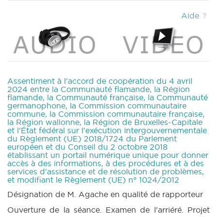
|
DECRET 1722 n2 (2023-2024) (PDF)
|
CRAC 145 (2023-2024) (PDF)
|
CRIC 145
Aide
(2023-2024) (PDF)
|
BT 173 (2023-2024)
(PDF)
|
Assentiment à l'accord de coopération du 4 avril
2024 entre la Communauté flamande, la Région
flamande, la Communauté française, la Communauté
germanophone, la Commission communautaire
commune, la Commission communautaire française,
la Région wallonne, la Région de Bruxelles-Capitale
et l'État fédéral sur l'exécution intergouvernementale
du Règlement (UE) 2018/1724 du Parlement
européen et du Conseil du 2 octobre 2018
établissant un portail numérique unique pour donner
accès à des informations, à des procédures et à des
services d'assistance et de résolution de problèmes,
et modifiant le Règlement (UE) n° 1024/2012
Désignation de M. Agache en qualité de rapporteur
Ouverture de la séance. Examen de l'arriéré. Projet