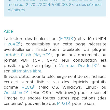
|
PARCHEMIN 1658 (2023-2024) (PDF)
|
mercredi 24/04/2024 à 09:00, Salle des séances
DECRET 1659 n1 (2023-2024) (PDF)
|
plénières
DECRET 1659 n2 (2023-2024) (PDF)
|
DECRET 1659 n3 (2023-2024) (PDF)
|
PARCHEMIN 1659 (2023-2024) (PDF)
|
DECRET 1660 n1 (2023-2024) (PDF)
|
Aide
DECRET 1660 n2 (2023-2024) (PDF)
|
DECRET 1660 n3 (2023-2024) (PDF)
|
La lecture des fichiers son (
MP3
) et vidéo (MP4
DECRET 1660 n4 (2023-2024) (PDF)
|
H.264
) consultables sur cette page nécessite
PARCHEMIN 1660 (2023-2024) (PDF)
|
éventuellement l'installation préalable du plug-in
DECRET 1661 n1 (2023-2024) (PDF)
|
"
Adobe Flash Player
", quant aux documents au
DECRET 1661 n2 (2023-2024) (PDF)
|
format PDF (CRI, CRA), leur consultation est
DECRET 1661 n3 (2023-2024) (PDF)
|
possible grâce au plug-in "
Acrobat Reader
" ou
DECRET 1661 n4 (2023-2024) (PDF)
|
son
alternative libre
.
PARCHEMIN 1661 (2023-2024) (PDF)
|
Si vous optez pour le téléchargement de ces fichiers,
DECRET 1662 n1 (2023-2024) (PDF)
|
ceux-ci seront lisibles via des logiciels gratuits
DECRET 1662 n2 (2023-2024) (PDF)
|
comme
VLC
(Mac OS, Windows, Linux) ou
DECRET 1662 n3 (2023-2024) (PDF)
|
Quicktime
(Mac OS et Windows) pour le son et
PARCHEMIN 1662 (2023-2024) (PDF)
|
l'image ou encore toutes autres applications (des
DECRET 1663 n1 (2023-2024) (PDF)
|
centaines) pouvant lire des
MP3
pour le son.
DECRET 1663 n1bis (2023-2024) (PDF)
|