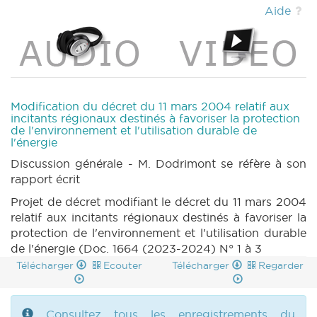
(PDF)
|
DECRET 1724 n1 (2023-2024) (PDF)
Aide
|
RES 1725 n1 (2023-2024) (PDF)
|
RES
1726 n1 (2023-2024) (PDF)
|
RES 1727 n1
(2023-2024) (PDF)
|
RES 1728 n1 (2023-
2024) (PDF)
|
RES 1729 n1 (2023-2024)
(PDF)
|
DECRET 1730 n1 (2023-2024) (PDF)
|
DECRET 1731 n1 (2023-2024) (PDF)
|
Modification du décret du 11 mars 2004 relatif aux
DECRET 1732 n1 (2023-2024) (PDF)
|
RES
incitants régionaux destinés à favoriser la protection
de l'environnement et l'utilisation durable de
1733 n1 (2023-2024) (PDF)
|
RES 1734 n1
l'énergie
(2023-2024) (PDF)
|
DECRET 1735 n1 (2023-
2024) (PDF)
|
RES 1736 n1 (2023-2024)
Discussion générale - M. Dodrimont se réfère à son
(PDF)
|
RES 1737 n1 (2023-2024) (PDF)
|
rapport écrit
ROI 1745 n1 (2023-2024) (PDF)
|
DECRET
Projet de décret modifiant le décret du 11 mars 2004
1762 n1 (2023-2024) (PDF)
|
DECRET 1763 n1
relatif aux incitants régionaux destinés à favoriser la
(2023-2024) (PDF)
|
RAPPORT 1605 n1
protection de l'environnement et l'utilisation durable
(2023-2024) (PDF)
|
RAPPORT 1605 n1bis
de l'énergie (Doc. 1664 (2023-2024) N° 1 à 3
(2023-2024) (PDF)
|
RAPPORT 1605 n2
Télécharger
Ecouter
Télécharger
Regarder
(2023-2024) (PDF)
|
DECRET 1658 n1 (2023-
2024) (PDF)
|
DECRET 1658 n2 (2023-2024)
(PDF)
|
DECRET 1658 n3 (2023-2024) (PDF)
Consultez tous les enregistrements du