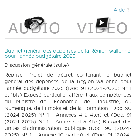
(PDF)
|
BUDGET 89 N° 1bis (2024-2025)
(PDF)
|
BUDGET 89 N° 1 annexe 4 (2024-
Aide
2025) (PDF)
|
BUDGET 89 N° 2 (2024-2025)
(PDF)
|
BUDGET 89 N° 4 (2024-2025) (PDF)
|
BUDGET 89 N° 6 annexe 4 (2024-2025)
(PDF)
|
BUDGET 90 N° 1 annexe 4 (2024-
2025) (PDF)
|
BUDGET 90 N° 1 annexe 4bis
(2024-2025) (PDF)
|
BUDGET 90 N° 1 annexe
Budget général des dépenses de la Région wallonne
4ter (2024-2025) (PDF)
|
BUDGET 90 N° 1
pour l'année budgétaire 2025
annexe 10 (2024-2025) (PDF)
|
BUDGET 90
Discussion générale (suite)
N° 2 (2024-2025) (PDF)
|
BUDGET 91 N° 1
Reprise. Projet de décret contenant le budget
(2024-2025) (PDF)
|
BUDGET 91 N° 1bis
général des dépenses de la Région wallonne pour
(2024-2025) (PDF)
|
BUDGET 91 N° 1 annexe
l'année budgétaire 2025 (Doc. 91 (2024-2025) N° 1
4 (2024-2025) (PDF)
|
BUDGET 91 N° 1
et 1bis) Exposé particulier afférent aux compétences
annexe 4bis (2024-2025) (PDF)
|
BUDGET 91
du Ministre de l'Economie, de l'Industrie, du
N° 1 annexe 4ter (2024-2025) (PDF)
|
Numérique, de l'Emploi et de la Formation (Doc. 90
BUDGET 91 N° 1 annexe 10 (2024-2025) (PDF)
(2024-2025) N° 1 - Annexes 4 à 4ter) et (Doc. 91
|
BUDGET 91 N° 2 (2024-2025) (PDF)
|
(2024-2025) N° 1 - Annexes 4 à 4ter) Budget des
BUDGET 91 N° 4 annexes 4 à 4ter et 10 partim
Unités d'administration publique (Doc. 90 (2024-
(2024-2025) (PDF)
|
DECRET 31 N° 1 (2024-
2025) N° 1 - Annexe 10 partim) et (Doc. 91 (2024-
2025) (PDF)
|
DECRET 31 N° 2 (2024-2025)