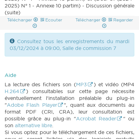
2025) N° 1 - Annexe 10 partim) - Discussion générale
(PDF)
|
DECRET 31 N° 7 annexe 2 (2024-
(suite)
2025) (PDF)
|
DECRET 32 N° 1 (2024-2025)
(PDF)
|
DECRET 32 N° 2 (2024-2025) (PDF)
Télécharger
Ecouter
Télécharger
Regarder
|
DECRET 32 N° 5 annexe 1 (2024-2025)
(PDF)
|
DECRET 119 N° 1 (2024-2025) (PDF)
|
DECRET 119 N° 2 annexe 2 (2024-2025)
Consultez tous les enregistrements du mardi
(PDF)
|
MOTION 129 N° 1 (2024-2025) (PDF)
03/12/2024 à 09:00, Salle de commission 7
|
MOTION 130 N° 1 (2024-2025) (PDF)
|
CRIC 48 (2024-2025) (PDF)
|
BT 58 (2024-
2025) (PDF)
|
Aide
La lecture des fichiers son (
MP3
) et vidéo (MP4
H.264
) consultables sur cette page nécessite
éventuellement l'installation préalable du plug-in
"
Adobe Flash Player
", quant aux documents au
format PDF (CRI, CRA), leur consultation est
possible grâce au plug-in "
Acrobat Reader
" ou
son
alternative libre
.
Si vous optez pour le téléchargement de ces fichiers,