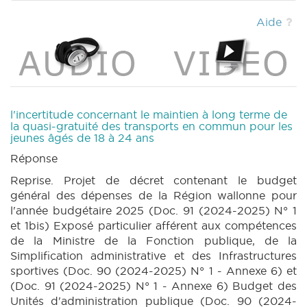
(PDF)
|
BUDGET 89 N° 1 annexe 6 (2024-
2025) (PDF)
|
BUDGET 89 N° 1 annexe 10
Aide
(2024-2025) (PDF)
|
BUDGET 89 N° 2 (2024-
2025) (PDF)
|
BUDGET 89 N° 6 annexes 6 et
10partim (2024-2025) (PDF)
|
BUDGET 90 N°
1 annexe 6 (2024-2025) (PDF)
|
BUDGET 90
N° 1 annexe 10bis (2024-2025) (PDF)
|
BUDGET 90 N° 2 (2024-2025) (PDF)
|
l'incertitude concernant le maintien à long terme de
BUDGET 91 N° 1 (2024-2025) (PDF)
|
la quasi-gratuité des transports en commun pour les
jeunes âgés de 18 à 24 ans
BUDGET 91 N° 1bis (2024-2025) (PDF)
|
BUDGET 91 N° 1 annexe 6 (2024-2025) (PDF)
Réponse
|
BUDGET 91 N° 1 annexe 10bis (2024-2025)
Reprise. Projet de décret contenant le budget
(PDF)
|
BUDGET 91 N° 2 (2024-2025) (PDF)
général des dépenses de la Région wallonne pour
|
BUDGET 91 N° 4 annexe 7 (2024-2025)
l'année budgétaire 2025 (Doc. 91 (2024-2025) N° 1
(PDF)
|
DECRET 31 N° 1 (2024-2025) (PDF)
et 1bis) Exposé particulier afférent aux compétences
|
DECRET 31 N° 2 (2024-2025) (PDF)
|
BT
de la Ministre de la Fonction publique, de la
61 (2024-2025) (PDF)
|
CRIC 51 (2024-2025)
Simplification administrative et des Infrastructures
(PDF)
|
sportives (Doc. 90 (2024-2025) N° 1 - Annexe 6) et
(Doc. 91 (2024-2025) N° 1 - Annexe 6) Budget des
Unités d'administration publique (Doc. 90 (2024-