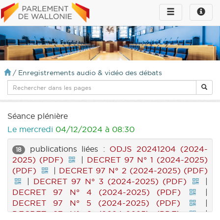
Toggle
Toggle
navigation
naviga
infos
/
Enregistrements audio & vidéo des débats
Séance plénière
Le mercredi
04/12/2024 à 08:30
publications liées :
ODJS 20241204 (2024-
18
2025) (PDF)
|
DECRET 97 N° 1 (2024-2025)
(PDF)
|
DECRET 97 N° 2 (2024-2025) (PDF)
|
DECRET 97 N° 3 (2024-2025) (PDF)
|
DECRET 97 N° 4 (2024-2025) (PDF)
|
DECRET 97 N° 5 (2024-2025) (PDF)
|
DECRET 97 N° 6 (2024-2025) (PDF)
|