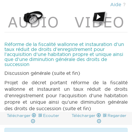
DECRET 97 N° 7 (2024-2025) (PDF)
|
Aide
PARCHEMIN 97 (2024-2025) (PDF)
|
MOTION 99 N° 1 (2024-2025) (PDF)
|
MOTION 99 N° 2 (2024-2025) (PDF)
|
MOTION 100 N° 1 (2024-2025) (PDF)
|
MOTION 100 N° 2 (2024-2025) (PDF)
|
MOTION 101 N° 1 (2024-2025) (PDF)
|
QA 7
Réforme de la fiscalité wallonne et instauration d'un
(2024-2025) (PDF)
|
QU 7 (2024-2025)
taux réduit de droits d'enregistrement pour
l'acquisition d'une habitation propre et unique ainsi
(PDF)
|
COMMU 20241204 (2024-2025)
que d'une diminution générale des droits de
(PDF)
|
CRI 7 (2024-2025) (PDF)
|
succession
Discussion générale (suite et fin)
Projet de décret portant réforme de la fiscalité
wallonne et instaurant un taux réduit de droits
d'enregistrement pour l'acquisition d'une habitation
propre et unique ainsi qu'une diminution générale
des droits de succession (suite et fin)
Télécharger
Ecouter
Télécharger
Regarder