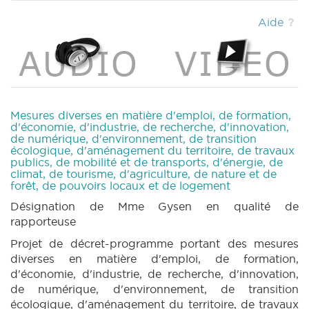
|
BUDGET 89 N° 2 (2024-2025) (PDF)
|
BUDGET 89 N° 6 annexe 7 (2024-2025) (PDF)
Aide
|
BUDGET 90 N° 1 annexe 7 (2024-2025)
(PDF)
|
BUDGET 90 N° 2 (2024-2025) (PDF)
|
BUDGET 91 N° 1 (2024-2025) (PDF)
|
BUDGET 91 N° 1bis (2024-2025) (PDF)
|
BUDGET 91 N° 1 annexe 7 (2024-2025) (PDF)
|
BUDGET 91 N° 2 (2024-2025) (PDF)
|
Mesures diverses en matière d'emploi, de formation,
DECRET 31 N° 1 (2024-2025) (PDF)
|
d'économie, d'industrie, de recherche, d'innovation,
de numérique, d'environnement, de transition
DECRET 31 N° 2 (2024-2025) (PDF)
|
écologique, d'aménagement du territoire, de travaux
DECRET 31 N° 7 annexe 5 (2024-2025) (PDF)
publics, de mobilité et de transports, d'énergie, de
|
CRIC 52 (2024-2025) (PDF)
|
BT 62 (2024-
climat, de tourisme, d'agriculture, de nature et de
2025) (PDF)
|
forêt, de pouvoirs locaux et de logement
Désignation de Mme Gysen en qualité de
rapporteuse
Projet de décret-programme portant des mesures
diverses en matière d'emploi, de formation,
d'économie, d'industrie, de recherche, d'innovation,
de numérique, d'environnement, de transition
écologique, d'aménagement du territoire, de travaux