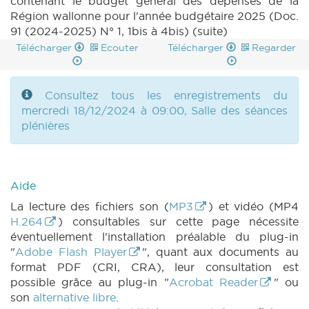
contenant le budget général des dépenses de la
1 annexe 5 (2024-2025) (PDF)
|
BUDGET 89
Région wallonne pour l'année budgétaire 2025 (Doc.
N° 1 annexe 5bis (2024-2025) (PDF)
|
91 (2024-2025) N° 1, 1bis à 4bis) (suite)
BUDGET 89 N° 1 annexe 5ter (2024-2025) (PDF)
|
BUDGET 89 N° 1 annexe 6 (2024-2025)
Télécharger
Ecouter
Télécharger
Regarder
(PDF)
|
BUDGET 89 N° 1 annexe 7 (2024-
2025) (PDF)
|
BUDGET 89 N° 1 annexe 8
(2024-2025) (PDF)
|
BUDGET 89 N° 1 annexe
Consultez tous les enregistrements du
9 (2024-2025) (PDF)
|
BUDGET 89 N° 1
mercredi 18/12/2024 à 09:00, Salle des séances
annexe 10 (2024-2025) (PDF)
|
BUDGET 89
plénières
N° 2 (2024-2025) (PDF)
|
BUDGET 89 N° 3
(2024-2025) (PDF)
|
BUDGET 89 N° 4
(2024-2025) (PDF)
|
BUDGET 89 N° 5 (2024-
2025) (PDF)
|
BUDGET 89 N° 6 (2024-2025)
Aide
(PDF)
|
BUDGET 89 N° 6bis (2024-2025)
La lecture des fichiers son (
MP3
) et vidéo (MP4
(PDF)
|
BUDGET 89 N° 6 annexe 2 (2024-
H.264
) consultables sur cette page nécessite
2025) (PDF)
|
BUDGET 89 N° 6 annexe 3
éventuellement l'installation préalable du plug-in
(2024-2025) (PDF)
|
BUDGET 89 N° 6 annexe
"
Adobe Flash Player
", quant aux documents au
4 (2024-2025) (PDF)
|
BUDGET 89 N° 6
format PDF (CRI, CRA), leur consultation est
annexes 5 à 5ter (2024-2025) (PDF)
|
possible grâce au plug-in "
Acrobat Reader
" ou
BUDGET 89 N° 6 annexes 6 et 10partim (2024-
son
alternative libre
.
2025) (PDF)
|
BUDGET 89 N° 6 annexe 7