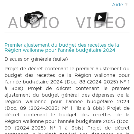
1 annexe 5 (2024-2025) (PDF)
|
BUDGET 88
Aide
N° 1 annexe 5bis (2024-2025) (PDF)
|
BUDGET 88 N° 1 annexe 5ter (2024-2025) (PDF)
|
BUDGET 88 N° 1 annexe 6 (2024-2025)
(PDF)
|
BUDGET 88 N° 1 annexe 7 (2024-
2025) (PDF)
|
BUDGET 88 N° 1 annexe 8
(2024-2025) (PDF)
|
BUDGET 88 N° 1 annexe
Premier ajustement du budget des recettes de la
9 (2024-2025) (PDF)
|
BUDGET 88 N° 1
Région wallonne pour l'année budgétaire 2024
annexe 10 (2024-2025) (PDF)
|
BUDGET 88
Discussion générale (suite)
N° 2 (2024-2025) (PDF)
|
BUDGET 88 N° 3
Projet de décret contenant le premier ajustement du
(2024-2025) (PDF)
|
BUDGET 88 N° 3bis
budget des recettes de la Région wallonne pour
(2024-2025) (PDF)
|
BUDGET 88 N° 4
l'année budgétaire 2024 (Doc. 88 (2024-2025) N° 1
(2024-2025) (PDF)
|
PARCHEMIN 88 (2024-
à 3bis) Projet de décret contenant le premier
2025) (PDF)
|
BUDGET 89 N° 1 (2024-2025)
ajustement du budget général des dépenses de la
(PDF)
|
BUDGET 89 N° 1bis (2024-2025)
Région wallonne pour l'année budgétaire 2024
(PDF)
|
BUDGET 89 N° 1 annexe 1 (2024-
(Doc. 89 (2024-2025) N° 1, 1bis à 6bis) Projet de
2025) (PDF)
|
BUDGET 89 N° 1 annexe 2
décret contenant le budget des recettes de la
(2024-2025) (PDF)
|
BUDGET 89 N° 1 annexe
Région wallonne pour l'année budgétaire 2025 (Doc.
3 (2024-2025) (PDF)
|
BUDGET 89 N° 1
90 (2024-2025) N° 1 à 3bis) Projet de décret
annexe 4 (2024-2025) (PDF)
|
BUDGET 89 N°