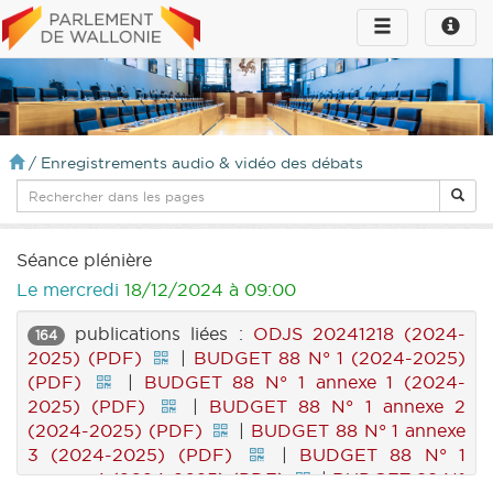
Toggle
Toggle
navigation
naviga
infos
/
Enregistrements audio & vidéo des débats
Séance plénière
Le mercredi
18/12/2024 à 09:00
publications liées :
ODJS 20241218 (2024-
164
2025) (PDF)
|
BUDGET 88 N° 1 (2024-2025)
(PDF)
|
BUDGET 88 N° 1 annexe 1 (2024-
2025) (PDF)
|
BUDGET 88 N° 1 annexe 2
(2024-2025) (PDF)
|
BUDGET 88 N° 1 annexe
3 (2024-2025) (PDF)
|
BUDGET 88 N° 1
annexe 4 (2024-2025) (PDF)
|
BUDGET 88 N°