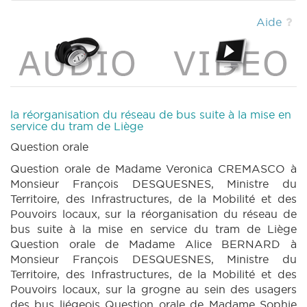
DECRET 169 N° 1 (2024-2025) (PDF)
|
DECRET 169 N° 2 (2024-2025) (PDF)
|
Aide
DECRET 169 N° 3 (2024-2025) (PDF)
|
DECRET 169 N° 4 (2024-2025) (PDF)
|
DECRET 182 N° 1 (2024-2025) (PDF)
|
DECRET 182 N° 2 (2024-2025) (PDF)
|
MOTION 250 N° 1 (2024-2025) (PDF)
|
MOTION 251 N° 1 (2024-2025) (PDF)
|
la réorganisation du réseau de bus suite à la mise en
MOTION 252 N° 1 (2024-2025) (PDF)
|
service du tram de Liège
PETITION 240 N° 1 (2024-2025) (PDF)
|
Question orale
PETITION 241 N°1 (2024-2025) (PDF)
|
Question orale de Madame Veronica CREMASCO à
PETITION 242 N°1 (2024-2025) (PDF)
|
BT
Monsieur François DESQUESNES, Ministre du
167 (2024-2025) (PDF)
|
CRIC 131 (2024-
Territoire, des Infrastructures, de la Mobilité et des
2025) (PDF)
|
Pouvoirs locaux, sur la réorganisation du réseau de
bus suite à la mise en service du tram de Liège
Question orale de Madame Alice BERNARD à
Monsieur François DESQUESNES, Ministre du
Territoire, des Infrastructures, de la Mobilité et des
Pouvoirs locaux, sur la grogne au sein des usagers
des bus liégeois Question orale de Madame Sophie