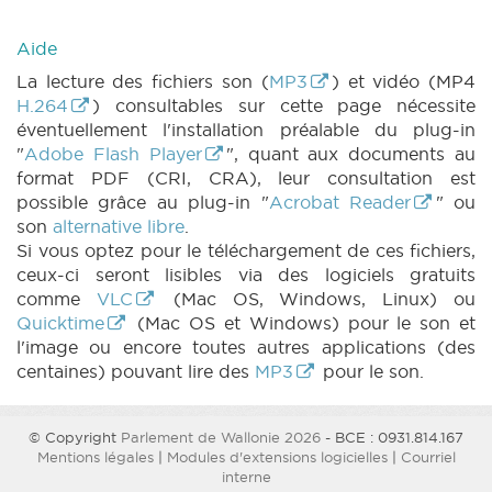
PARCHEMIN 197 (2024-2025) (PDF)
|
DECRET 198 N° 1 (2024-2025) (PDF)
|
Aide
DECRET 198 N° 2 (2024-2025) (PDF)
|
DECRET 198 N° 3 (2024-2025) (PDF)
|
La lecture des fichiers son (
MP3
) et vidéo (MP4
PARCHEMIN 198 (2024-2025) (PDF)
|
H.264
) consultables sur cette page nécessite
DECRET 199 N° 1 (2024-2025) (PDF)
|
éventuellement l'installation préalable du plug-in
DECRET 199 N° 2 (2024-2025) (PDF)
|
"
Adobe Flash Player
", quant aux documents au
DECRET 199 N° 3 (2024-2025) (PDF)
|
format PDF (CRI, CRA), leur consultation est
PARCHEMIN 199 (2024-2025) (PDF)
|
possible grâce au plug-in "
Acrobat Reader
" ou
DECRET 200 N° 1 (2024-2025) (PDF)
|
son
alternative libre
.
DECRET 200 N° 2 (2024-2025) (PDF)
|
Si vous optez pour le téléchargement de ces fichiers,
DECRET 200 N° 3 (2024-2025) (PDF)
|
ceux-ci seront lisibles via des logiciels gratuits
PARCHEMIN 200 (2024-2025) (PDF)
|
comme
VLC
(Mac OS, Windows, Linux) ou
DECRET 202 N° 1 (2024-2025) (PDF)
|
Quicktime
(Mac OS et Windows) pour le son et
DECRET 202 N° 1bis (2024-2025) (PDF)
|
l'image ou encore toutes autres applications (des
DECRET 202 N° 2 (2024-2025) (PDF)
|
centaines) pouvant lire des
MP3
pour le son.
DECRET 202 N° 3 (2024-2025) (PDF)
|
PARCHEMIN 202 (2024-2025) (PDF)
|
DECRET 203 N° 1 (2024-2025) (PDF)
|
© Copyright
Parlement de Wallonie 2026
- BCE : 0931.814.167
Mentions légales
|
Modules d'extensions logicielles
|
Courriel
DECRET 203 N° 1bis (2024-2025) (PDF)
|
interne
DECRET 203 N° 2 (2024-2025) (PDF)
|