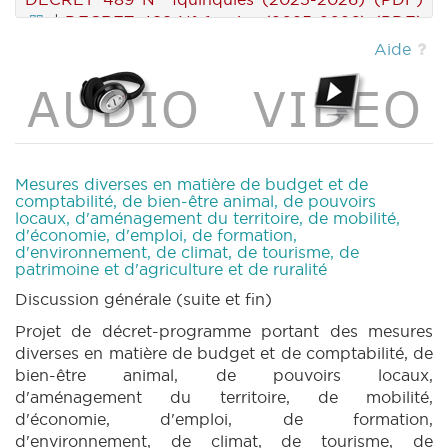
|
DECRET 489 N° 1sexies (2025-2026) (PDF)
|
DECRET 489 N° 2 (2025-2026) (PDF)
|
Aide
DECRET 490 N° 1 (2025-2026) (PDF)
|
DECRET 490 N° 1bis (2025-2026) (PDF)
|
DECRET 490 N° 1ter (2025-2026) (PDF)
|
MOTION 520 N° 1 (2025-2026) (PDF)
|
MOTION 521 N° 1 (2025-2026) (PDF)
|
MOTION 522 N° 1 (2025-2026) (PDF)
|
Mesures diverses en matière de budget et de
PETITION 519 N°1 (2025-2026) (PDF)
|
BT
comptabilité, de bien-être animal, de pouvoirs
locaux, d'aménagement du territoire, de mobilité,
128 (2025-2026) (PDF)
|
CRIC 106 (2025-
d'économie, d'emploi, de formation,
2026) (PDF)
|
d'environnement, de climat, de tourisme, de
patrimoine et d'agriculture et de ruralité
Discussion générale (suite et fin)
Projet de décret-programme portant des mesures
diverses en matière de budget et de comptabilité, de
bien-être animal, de pouvoirs locaux,
d'aménagement du territoire, de mobilité,
d'économie, d'emploi, de formation,
d'environnement, de climat, de tourisme, de