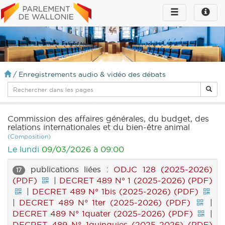
Toggle
Toggle
navigation
naviga
infos
/
Enregistrements audio & vidéo des débats
Commission des affaires générales, du budget, des
relations internationales et du bien-être animal
(Composition)
Le lundi
09/03/2026 à 09:00
publications liées :
ODJC 128 (2025-2026)
17
(PDF)
|
DECRET 489 N° 1 (2025-2026) (PDF)
|
DECRET 489 N° 1bis (2025-2026) (PDF)
|
DECRET 489 N° 1ter (2025-2026) (PDF)
|
DECRET 489 N° 1quater (2025-2026) (PDF)
|
DECRET 489 N° 1quinquies (2025-2026) (PDF)