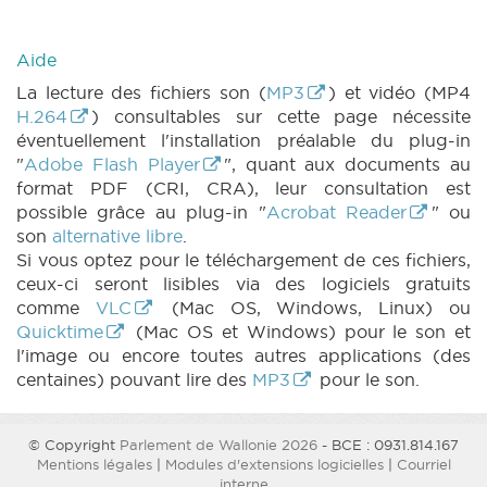
Aide
La lecture des fichiers son (
MP3
) et vidéo (MP4
H.264
) consultables sur cette page nécessite
éventuellement l'installation préalable du plug-in
"
Adobe Flash Player
", quant aux documents au
format PDF (CRI, CRA), leur consultation est
possible grâce au plug-in "
Acrobat Reader
" ou
son
alternative libre
.
Si vous optez pour le téléchargement de ces fichiers,
ceux-ci seront lisibles via des logiciels gratuits
comme
VLC
(Mac OS, Windows, Linux) ou
Quicktime
(Mac OS et Windows) pour le son et
l'image ou encore toutes autres applications (des
centaines) pouvant lire des
MP3
pour le son.
© Copyright
Parlement de Wallonie 2026
- BCE : 0931.814.167
Mentions légales
|
Modules d'extensions logicielles
|
Courriel
interne