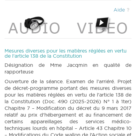
DECRET 495 N° 2 (2025-2026) (PDF)
|
DECRET 379 N° 1 (2025-2026) (PDF)
|
Aide
DECRET 379 N° 2 (2025-2026) (PDF)
|
DECRET 379 N° 3 (2025-2026) (PDF)
|
DECRET 379 N° 4 (2025-2026) (PDF)
|
DECRET 490 N° 3 annexe 3 (2025-2026) (PDF)
|
CRIC 112 (2025-2026) (PDF)
|
BT 134
(2025-2026) (PDF)
|
Mesures diverses pour les matières réglées en vertu
de l’article 138 de la Constitution
Désignation de Mme Jacqmin en qualité de
rapporteuse
Ouverture de la séance. Examen de l'arriéré. Projet
de décret-programme portant des mesures diverses
pour les matières réglées en vertu de l’article 138 de
la Constitution (Doc. 490 (2025-2026) N° 1 à 1ter)
Chapitre 7 – Modification du décret du 9 mars 2017
relatif au prix d'hébergement et au financement de
certains appareillages des services médico-
techniques lourds en hôpital – Article 43 Chapitre 10
– Modifications du Code wallon de l’Action sociale et