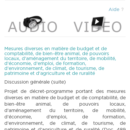
|
DECRET 489 N° 1sexies (2025-2026) (PDF)
|
DECRET 489 N° 7 (2025-2026) (PDF)
|
Aide
DECRET 489 N° 8 (2025-2026) (PDF)
|
DECRET 489 N° 9 (2025-2026) (PDF)
|
DECRET 490 N° 1 (2025-2026) (PDF)
|
DECRET 490 N° 1bis (2025-2026) (PDF)
|
DECRET 490 N° 1ter (2025-2026) (PDF)
|
RES 435 N° 1 (2025-2026) (PDF)
|
RES 435
Mesures diverses en matière de budget et de
N° 2 (2025-2026) (PDF)
|
RES 435 N° 3
comptabilité, de bien-être animal, de pouvoirs
locaux, d'aménagement du territoire, de mobilité,
(2025-2026) (PDF)
|
DECRET 489 N° 20
d'économie, d'emploi, de formation,
annexe 2 (2025-2026) (PDF)
|
DECRET 490
d'environnement, de climat, de tourisme, de
N° 3 annexe 2 (2025-2026) (PDF)
|
CRIC 111
patrimoine et d'agriculture et de ruralité
(2025-2026) (PDF)
|
BT 133 (2025-2026)
Discussion générale (suite)
(PDF)
|
Projet de décret-programme portant des mesures
diverses en matière de budget et de comptabilité, de
bien-être animal, de pouvoirs locaux,
d'aménagement du territoire, de mobilité,
d'économie, d'emploi, de formation,
d'environnement, de climat, de tourisme, de
patrimoine et d'agriculture et de ruralité (Doc. 489