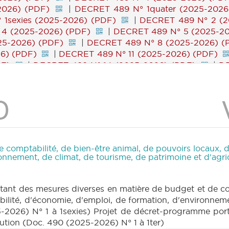
2026) (PDF)
|
DECRET 489 N° 1quater (2025-2026
1sexies (2025-2026) (PDF)
|
DECRET 489 N° 2 (2
4 (2025-2026) (PDF)
|
DECRET 489 N° 5 (2025-20
25-2026) (PDF)
|
DECRET 489 N° 8 (2025-2026) (
6) (PDF)
|
DECRET 489 N° 11 (2025-2026) (PDF)
DF)
|
DECRET 489 N° 14 (2025-2026) (PDF)
|
DE
|
DECRET 489 N° 17 (2025-2026) (PDF)
|
DEC
|
DECRET 490 N° 1 (2025-2026) (PDF)
|
DECR
|
DECRET 490 N° 2 (2025-2026) (PDF)
|
DEC
|
CRIC 115 (2025-2026) (PDF)
|
BT 138 (2025-2026)
 comptabilité, de bien-être animal, de pouvoirs locaux, d
nnement, de climat, de tourisme, de patrimoine et d'agricu
ant des mesures diverses en matière de budget et de com
ilité, d'économie, d'emploi, de formation, d'environneme
25-2026) N° 1 à 1sexies) Projet de décret-programme por
itution (Doc. 490 (2025-2026) N° 1 à 1ter)