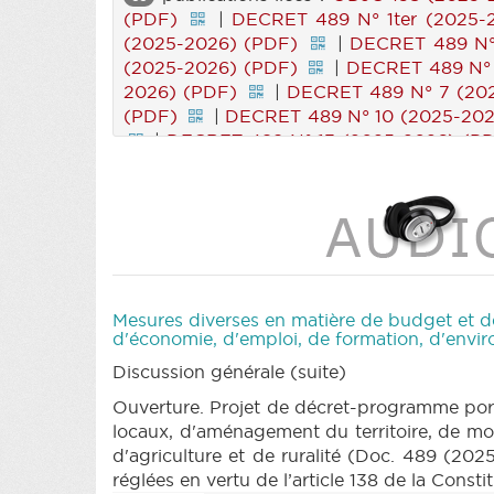
(PDF)
|
DECRET 489 N° 1ter (2025-
(2025-2026) (PDF)
|
DECRET 489 N° 
(2025-2026) (PDF)
|
DECRET 489 N° 
2026) (PDF)
|
DECRET 489 N° 7 (20
(PDF)
|
DECRET 489 N° 10 (2025-202
|
DECRET 489 N° 13 (2025-2026) (P
DECRET 489 N° 16 (2025-2026) (PDF)
DECRET 489 N° 19 (2025-2026) (PDF)
DECRET 490 N° 1ter (2025-2026) (PDF)
DECRET 490 N° 3 (2025-2026) (PDF)
Mesures diverses en matière de budget et de
d'économie, d'emploi, de formation, d'enviro
Discussion générale (suite)
Ouverture. Projet de décret-programme port
locaux, d'aménagement du territoire, de mob
d'agriculture et de ruralité (Doc. 489 (20
réglées en vertu de l’article 138 de la Const