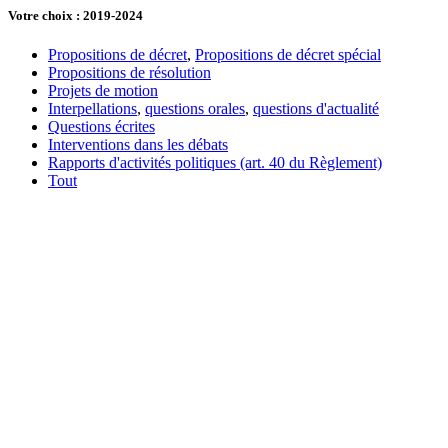
Votre choix : 2019-2024
Propositions de décret
,
Propositions de décret spécial
Propositions de résolution
Projets de motion
Interpellations
,
questions orales
,
questions d'actualité
Questions écrites
Interventions dans les débats
Rapports d'activités politiques (art. 40 du Règlement)
Tout