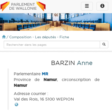
Toggle
Toggle
navigation
naviga
infos
/
Composition - Les députés - Fiche
BARZIN
Anne
Parlementaire
MR
Province de
Namur
, circonscription de
Namur
Adresse courrier :
Val des Rois, 16 5100 WEPION