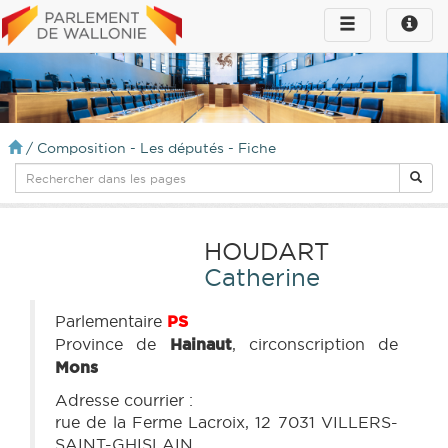
Toggle
Toggle
navigation
naviga
infos
/
Composition - Les députés - Fiche
HOUDART
Catherine
Parlementaire
PS
Province de
Hainaut
, circonscription de
Mons
Adresse courrier :
rue de la Ferme Lacroix, 12 7031 VILLERS-
SAINT-GHISLAIN