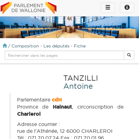
Toggle
Toggle
navigation
naviga
infos
/
Composition - Les députés - Fiche
TANZILLI
Antoine
Parlementaire
cdH
Province de
Hainaut
, circonscription de
Charleroi
Adresse courrier :
rue de l'Athénée, 12 6000 CHARLEROI
Tél : 071.70.07.24 Fax : 071.70.01.96