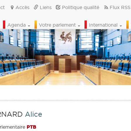
ct
Accès
Liens
Politique qualité
Flux RSS
Agenda
Votre parlement
International
RNARD
Alice
rlementaire
PTB