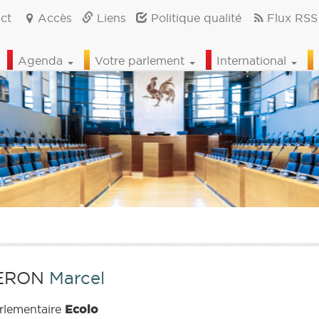
ct
Accès
Liens
Politique qualité
Flux RSS
Agenda
Votre parlement
International
ERON
Marcel
rlementaire
Ecolo