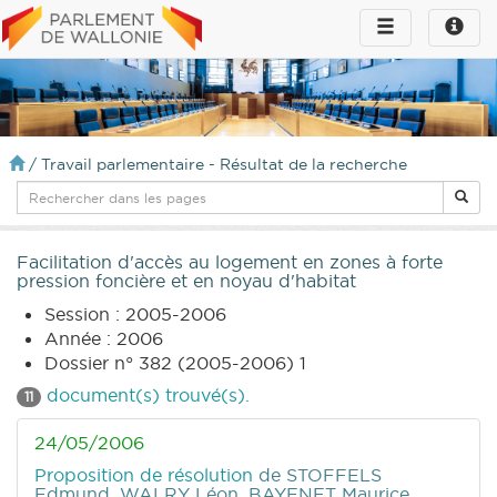
Toggle
Toggle
navigation
naviga
infos
/
Travail parlementaire - Résultat de la recherche
Facilitation d'accès au logement en zones à forte
pression foncière et en noyau d'habitat
Session : 2005-2006
Année : 2006
Dossier n° 382 (2005-2006) 1
document(s) trouvé(s).
11
24/05/2006
Proposition de résolution
de STOFFELS
Edmund, WALRY Léon, BAYENET Maurice,