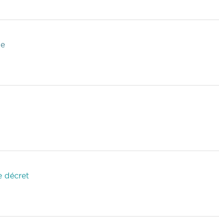
he
e décret