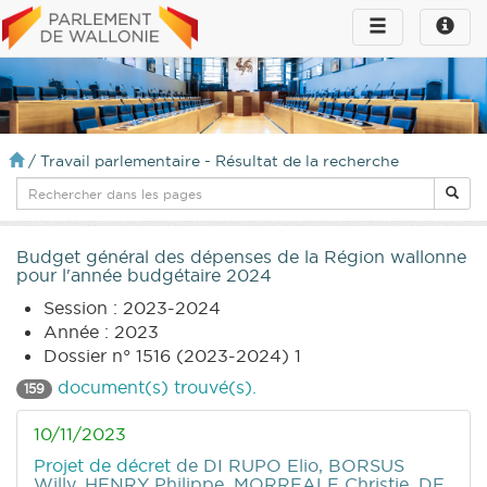
Toggle
Toggle
navigation
naviga
infos
/
Travail parlementaire - Résultat de la recherche
Budget général des dépenses de la Région wallonne
pour l'année budgétaire 2024
Session : 2023-2024
Année : 2023
Dossier n° 1516 (2023-2024) 1
document(s) trouvé(s).
159
10/11/2023
Projet de décret
de DI RUPO Elio, BORSUS
Willy, HENRY Philippe, MORREALE Christie, DE