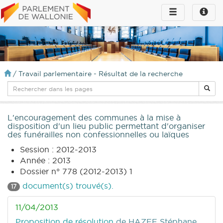
Toggle
Toggle
navigation
naviga
infos
/
Travail parlementaire - Résultat de la recherche
L'encouragement des communes à la mise à
disposition d'un lieu public permettant d'organiser
des funérailles non confessionnelles ou laïques
Session : 2012-2013
Année : 2013
Dossier n° 778 (2012-2013) 1
document(s) trouvé(s).
17
11/04/2013
Proposition de résolution
de HAZEE Stéphane,