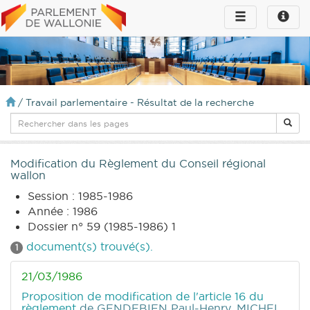
Toggle
Toggle
navigation
naviga
infos
/
Travail parlementaire - Résultat de la recherche
Modification du Règlement du Conseil régional
wallon
Session : 1985-1986
Année : 1986
Dossier n° 59 (1985-1986) 1
document(s) trouvé(s).
1
21/03/1986
Proposition de modification de l'article 16 du
règlement
de GENDEBIEN Paul-Henry, MICHEL