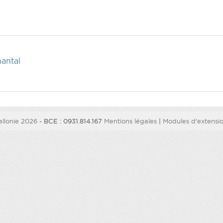
antal
llonie 2026
- BCE : 0931.814.167
Mentions légales
|
Modules d'extension