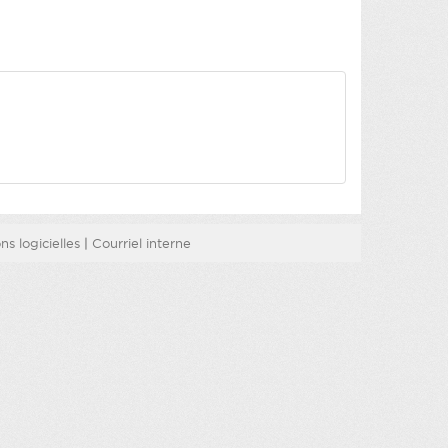
s logicielles
|
Courriel interne