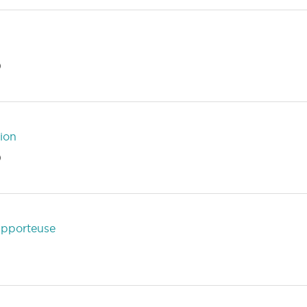
)
ion
)
rapporteuse
)