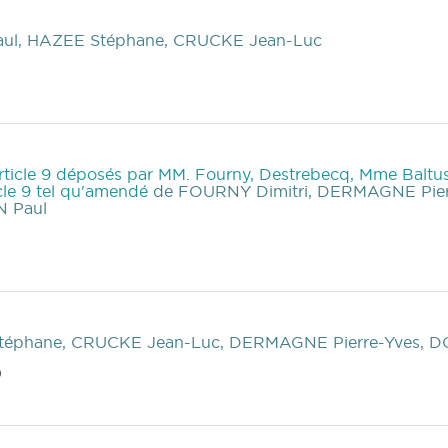
ul, HAZEE Stéphane, CRUCKE Jean-Luc
)
article 9 déposés par MM. Fourny, Destrebecq, Mme Balt
icle 9 tel qu'amendé
de FOURNY Dimitri, DERMAGNE Pier
 Paul
)
téphane, CRUCKE Jean-Luc, DERMAGNE Pierre-Yves, D
)