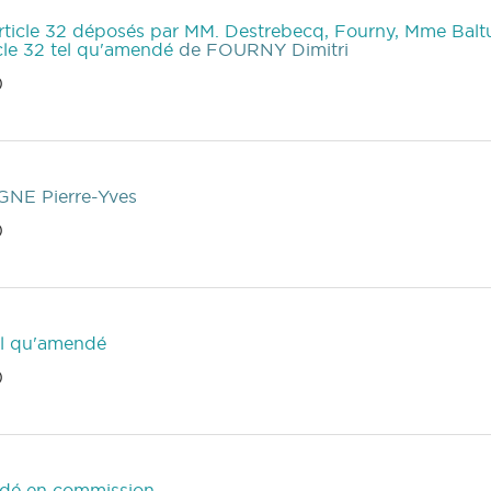
article 32 déposés par MM. Destrebecq, Fourny, Mme Bal
icle 32 tel qu'amendé
de FOURNY Dimitri
)
NE Pierre-Yves
)
tel qu'amendé
)
ndé en commission